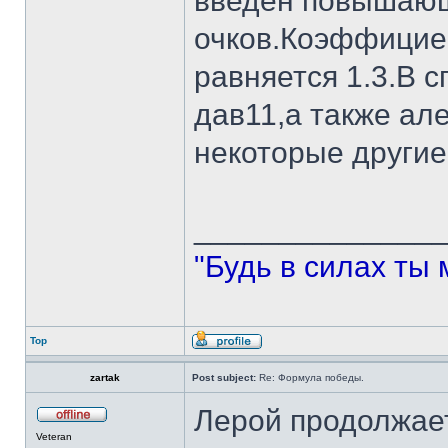
введен повышающ
очков.Коэффициен
равняется 1.3.В с
дав11,а также ал
некоторые другие
______________
"Будь в силах ты 
Top
zartak
Post subject:
Re: Формула победы.
Лерой продолжает
Veteran