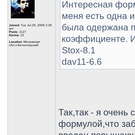
Интересная форм
меня есть одна и
была одержана 
Joined:
Tue Jul 29, 2008 2:26
am
Posts:
1127
Karma:
22
коэффициенте. И
Location:
Московская
обл,п.Белоозерский
Stox-8.1
dav11-6.6
Так,так - я очень
формулой,что заб