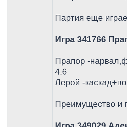
Партия еще играе
Игра 341766 Пра
Прапор -нарвал,ф
4.6
Лерой -каскад+во
Преимущество и п
Игра 349029 Але