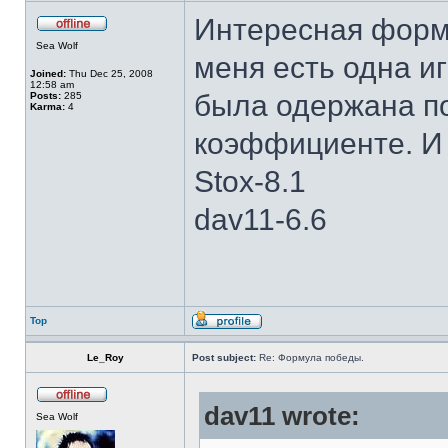
Интересная форму
Sea Wolf
меня есть одна и
Joined:
Thu Dec 25, 2008
12:58 am
была одержана п
Posts:
285
Karma:
4
коэффициенте. И 
Stox-8.1
dav11-6.6
Top
Le_Roy
Post subject:
Re: Формула победы.
dav11 wrote:
Sea Wolf