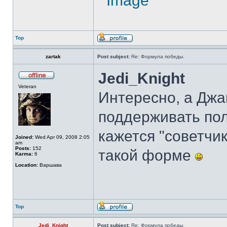
Top
zartak
Post subject:
Re: Формула победы.
Jedi_Knight
Veteran
Интересно, а Джа
поддерживать по
кажется "советчи
Joined:
Wed Apr 09, 2008 2:05
am
Posts:
152
такой форме
Karma:
6
Location:
Варшава
Top
Jedi_Knight
Post subject:
Re: Формула победы.