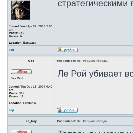
стратегическими 
Joined:
Wed Apr 09, 2008 2:05
am
Posts:
152
Karma:
6
Location:
Варшава
Top
Goo
Post subject:
Re: Формула победы.
Ле Рой убивает в
Sea Wolf
Joined:
Thu Dec 13, 2007 6:40
am
Posts:
347
Karma:
11
Location:
Lithuania
Top
Le_Roy
Post subject:
Re: Формула победы.