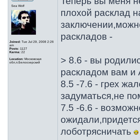
Теперь вы меня не
Sea Wolf
плохой расклад н
заключении,можн
раскладов -
Joined:
Tue Jul 29, 2008 2:26
am
Posts:
1127
Karma:
22
> 8.6 - вы родили
Location:
Московская
обл,п.Белоозерский
раскладом вам и
8.5 -7.6 - грех ж
задуматься,не п
7.5 -6.6 - возможн
ожидали,придется
лоботрясничать