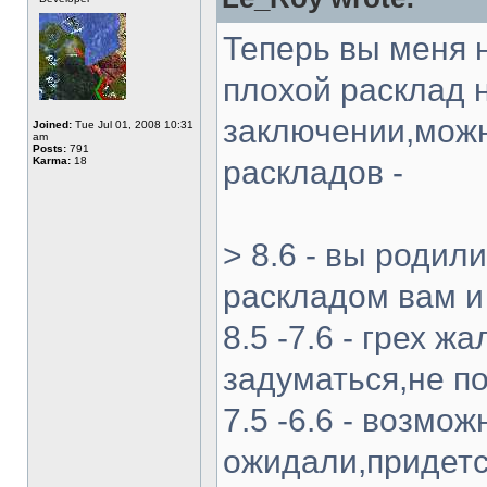
Теперь вы меня н
плохой расклад 
заключении,можн
Joined:
Tue Jul 01, 2008 10:31
am
Posts:
791
Karma:
18
раскладов -
> 8.6 - вы родил
раскладом вам и
8.5 -7.6 - грех 
задуматься,не 
7.5 -6.6 - возмож
ожидали,придется