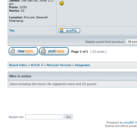
Joined:
Tue Dec 09, 2008 1:17
pm
Posts:
1035
Karma:
32
Location:
Россия, Нижний
Новгород
Top
Display posts from previous:
Page
1
of
1
[ 10 posts ]
Board index
»
M.A.N. 2
»
Russian Version
»
Академия
Who is online
Users browsing this forum: No registered users and 23 guests
Search for:
Powered by
phpBB
©
Karma functions pow