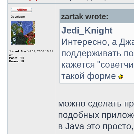
zartak wrote:
Developer
Jedi_Knight
Интересно, а Дж
поддерживать п
Joined:
Tue Jul 01, 2008 10:31
am
Posts:
791
Karma:
18
кажется "советч
такой форме
можно сделать пр
подобных приложе
в Java это просто