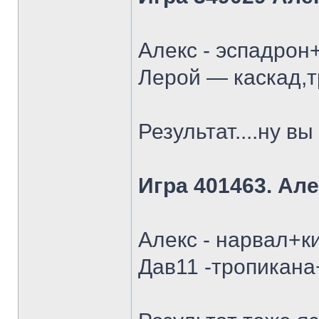
Алекс - эспадрон
Лерой — каскад,т
Результат....ну в
Игра 401463. Але
Алекс - нарвал+к
Дав11 -тропикана