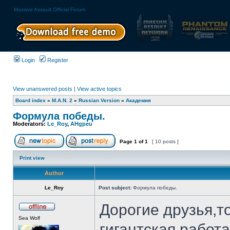
Massive Assault Official Forum
Login
Register
View unanswered posts
|
View active topics
Board index
»
M.A.N. 2
»
Russian Version
»
Академия
Формула победы.
Moderators:
Le_Roy
,
AHgpeu
Page
1
of
1
[ 10 posts ]
Print view
Author
Le_Roy
Post subject:
Формула победы.
Дорогие друзья,т
Sea Wolf
гигантская работ