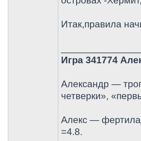
островах -Хермит
Итак,правила нач
______________
Игра 341774 Але
Александр — троп
четверки», «перв
Алекс — фертилад
=4.8.