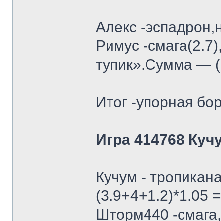
Алекс -эспадрон,
Римус -смага(2.7)
тупик».Сумма — (2
Итог -упорная бор
Игра 414768 Куч
Кучум - тропикан
(3.9+4+1.2)*1.05 =
Шторм440 -смага, 