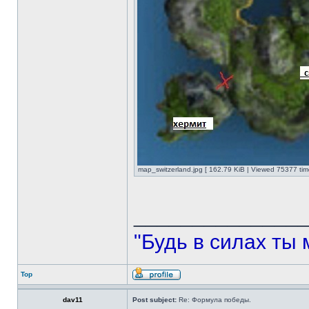
map_switzerland.jpg [ 162.79 KiB | Viewed 75377 tim
______________
"Будь в силах ты 
Top
dav11
Post subject:
Re: Формула победы.