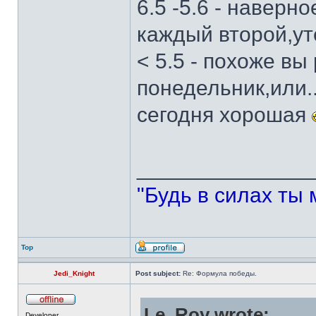
6.5 -5.6 - наверн
каждый второй,ут
< 5.5 - похоже вы
понедельник,или.
сегодня хорошая
______________
"Будь в силах ты 
Top
Jedi_Knight
Post subject:
Re: Формула победы.
Le_Roy wrote:
Developer