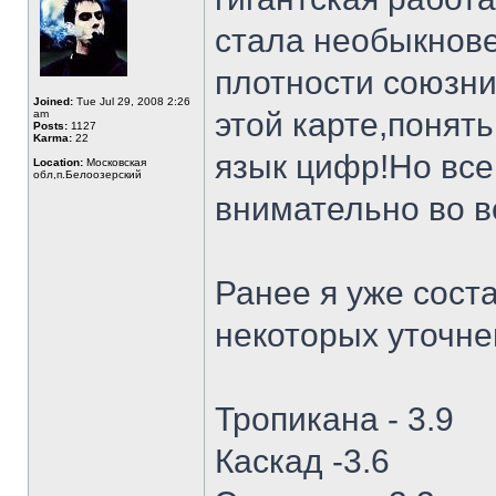
стала необыкнов
плотности союзни
Joined:
Tue Jul 29, 2008 2:26
этой карте,понять
am
Posts:
1127
Karma:
22
язык цифр!Но все
Location:
Московская
обл,п.Белоозерский
внимательно во в
Ранее я уже сост
некоторых уточне
Тропикана - 3.9
Каскад -3.6