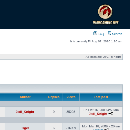
FAQ
Search
It is currently Fri Aug 07, 2026 1:26 am
All times are UTC - 5 hours
Author
Replies
Views
Last post
Fri Oct 16, 2009 4:59 am
Jedi_Knight
0
35208
Jedi_Knight
Mon Mar 16, 2009 7:20 am
Tiger
6
216099