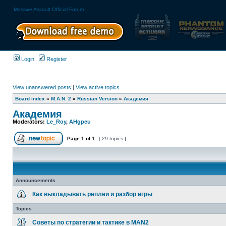
Massive Assault Official Forum
Login
Register
View unanswered posts
|
View active topics
Board index
»
M.A.N. 2
»
Russian Version
»
Академия
Академия
Moderators:
Le_Roy
,
AHgpeu
Page
1
of
1
[ 29 topics ]
Announcements
Как выкладывать реплеи и разбор игры
Topics
Советы по стратегии и тактике в MAN2