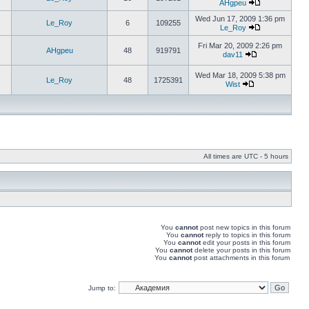
AHgpeu
Wed Jun 17, 2009 1:36 pm
Le_Roy
6
109255
Le_Roy
Fri Mar 20, 2009 2:26 pm
AHgpeu
48
919791
dav11
Wed Mar 18, 2009 5:38 pm
Le_Roy
48
1725391
Wist
All times are UTC - 5 hours
You
cannot
post new topics in this forum
You
cannot
reply to topics in this forum
You
cannot
edit your posts in this forum
You
cannot
delete your posts in this forum
You
cannot
post attachments in this forum
Jump to: