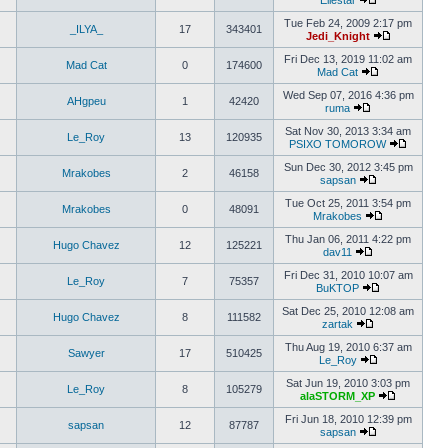
Ellestar
Tue Feb 24, 2009 2:17 pm
_ILYA_
17
343401
Jedi_Knight
Fri Dec 13, 2019 11:02 am
Mad Cat
0
174600
Mad Cat
Wed Sep 07, 2016 4:36 pm
AHgpeu
1
42420
ruma
Sat Nov 30, 2013 3:34 am
Le_Roy
13
120935
PSIXO TOMOROW
Sun Dec 30, 2012 3:45 pm
Mrakobes
2
46158
sapsan
Tue Oct 25, 2011 3:54 pm
Mrakobes
0
48091
Mrakobes
Thu Jan 06, 2011 4:22 pm
Hugo Chavez
12
125221
dav11
Fri Dec 31, 2010 10:07 am
Le_Roy
7
75357
BuKTOP
Sat Dec 25, 2010 12:08 am
Hugo Chavez
8
111582
zartak
Thu Aug 19, 2010 6:37 am
Sawyer
17
510425
Le_Roy
Sat Jun 19, 2010 3:03 pm
Le_Roy
8
105279
alaSTORM_XP
Fri Jun 18, 2010 12:39 pm
sapsan
12
87787
sapsan