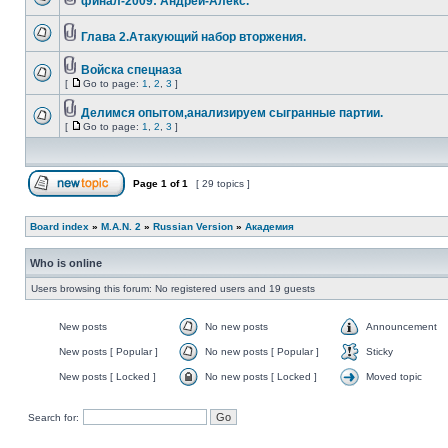
финал-2009: Андрей-Алекс.
Глава 2.Атакующий набор вторжения.
Войска спецназа
[
Go to page:
1
,
2
,
3
]
Делимся опытом,анализируем сыгранные партии.
[
Go to page:
1
,
2
,
3
]
Page
1
of
1
[ 29 topics ]
Board index
»
M.A.N. 2
»
Russian Version
»
Академия
Who is online
Users browsing this forum: No registered users and 19 guests
New posts
No new posts
Announcement
New posts [ Popular ]
No new posts [ Popular ]
Sticky
New posts [ Locked ]
No new posts [ Locked ]
Moved topic
Search for: