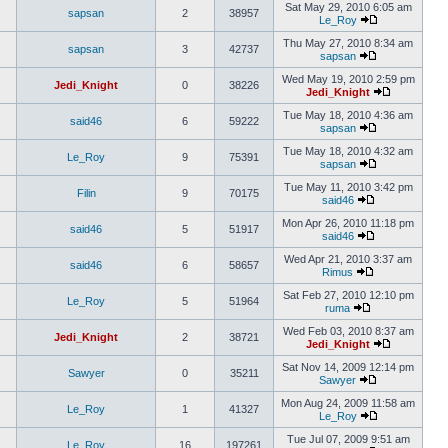
Sat May 29, 2010 6:05 am
sapsan
2
38957
Le_Roy
Thu May 27, 2010 8:34 am
sapsan
3
42737
sapsan
Wed May 19, 2010 2:59 pm
Jedi_Knight
0
38226
Jedi_Knight
Tue May 18, 2010 4:36 am
said46
6
59222
sapsan
Tue May 18, 2010 4:32 am
Le_Roy
9
75391
sapsan
Tue May 11, 2010 3:42 pm
Filin
9
70175
said46
Mon Apr 26, 2010 11:18 pm
said46
5
51917
said46
Wed Apr 21, 2010 3:37 am
said46
6
58657
Rimus
Sat Feb 27, 2010 12:10 pm
Le_Roy
5
51964
ruma
Wed Feb 03, 2010 8:37 am
Jedi_Knight
2
38721
Jedi_Knight
Sat Nov 14, 2009 12:14 pm
Sawyer
0
35211
Sawyer
Mon Aug 24, 2009 11:58 am
Le_Roy
1
41327
Le_Roy
Tue Jul 07, 2009 9:51 am
Le_Roy
16
197261