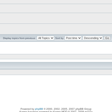
Display topics from previous:
Sort by
Powered by
phpBB
© 2000, 2002, 2005, 2007 phpBB Group
Karma functions powered by Karma MOD © 2007, 2009 m157y