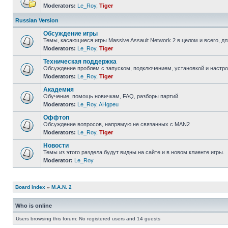
Moderators:
Le_Roy
,
Tiger
Russian Version
Обсуждение игры
Темы, касающиеся игры Massive Assault Network 2 в целом и всего, 
Moderators:
Le_Roy
,
Tiger
Техническая поддержка
Обсуждение проблем с запуском, подключением, установкой и настрой
Moderators:
Le_Roy
,
Tiger
Академия
Обучение, помощь новичкам, FAQ, разборы партий.
Moderators:
Le_Roy
,
AHgpeu
Оффтоп
Обсуждение вопросов, напрямую не связанных с MAN2
Moderators:
Le_Roy
,
Tiger
Новости
Темы из этого раздела будут видны на сайте и в новом клиенте игры.
Moderator:
Le_Roy
Board index
»
M.A.N. 2
Who is online
Users browsing this forum: No registered users and 14 guests