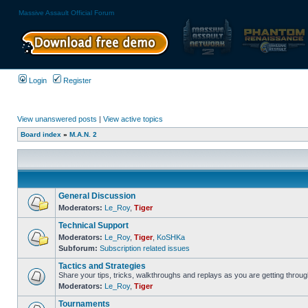
Massive Assault Official Forum
Login
Register
View unanswered posts
|
View active topics
Board index
»
M.A.N. 2
General Discussion
Moderators:
Le_Roy
,
Tiger
Technical Support
Moderators:
Le_Roy
,
Tiger
,
KoSHKa
Subforum:
Subscription related issues
Tactics and Strategies
Share your tips, tricks, walkthroughs and replays as you are getting throu
Moderators:
Le_Roy
,
Tiger
Tournaments