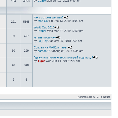
by
COBA
Mon Jun 12, 2023 6:43 am
194
4058
Как смотреть реплеи?
by
Mad Cat
Fri Dec 13, 2019 11:02 am
221
5365
World Cup 2018
by
Prapor
Wed Mar 27, 2019 12:59 pm
99
477
купить подписку
by
Le_Roy
Sat May 05, 2018 9:33 am
Ссылки на МАН2 и патчи
30
299
by
harada57
Sat Aug 05, 2017 5:34 am
Где купить полную версию игры? подписку?
by
Tiger
Wed Jun 14, 2017 6:06 pm
48
340
2
5
All times are UTC - 5 hours