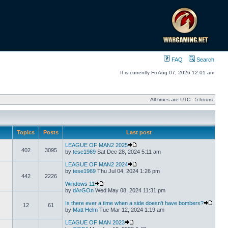
FAQ
Search
It is currently Fri Aug 07, 2026 12:01 am
All times are UTC - 5 hours
Topics
Posts
Last post
LEAGUE OF MAN2 2025
402
3095
by
tese1969
Sat Dec 28, 2024 5:11 am
LEAGUE OF MAN2 2024
by
tese1969
Thu Jul 04, 2024 1:26 pm
442
2226
Windows 11
by
dArGOn
Wed May 08, 2024 11:31 pm
Is there ever a time when a side doesn't have bombers?
12
61
by
Matt Helm
Tue Mar 12, 2024 1:19 am
LEAGUE OF MAN 2023