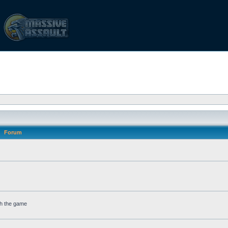
Forum
gh the game