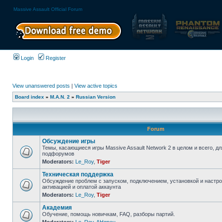
Massive Assault Official Forum
Login
Register
View unanswered posts
|
View active topics
Board index
»
M.A.N. 2
»
Russian Version
Forum
Обсуждение игры
Темы, касающиеся игры Massive Assault Network 2 в целом и всего, д
подфорумов
Moderators:
Le_Roy
,
Tiger
Техническая поддержка
Обсуждение проблем с запуском, подключением, установкой и настрой
активацией и оплатой аккаунта
Moderators:
Le_Roy
,
Tiger
Академия
Обучение, помощь новичкам, FAQ, разборы партий.