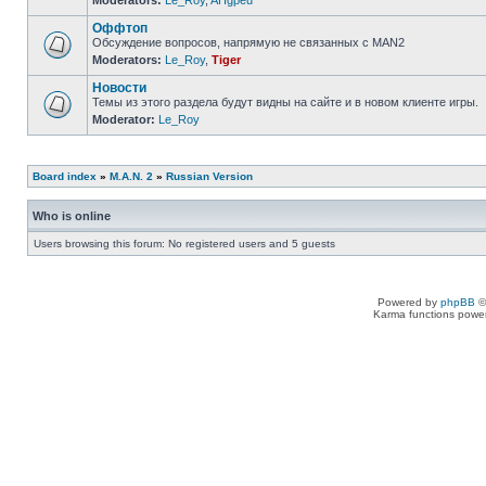
Moderators:
Le_Roy
,
AHgpeu
Оффтоп
Обсуждение вопросов, напрямую не связанных с MAN2
Moderators:
Le_Roy
,
Tiger
Новости
Темы из этого раздела будут видны на сайте и в новом клиенте игры.
Moderator:
Le_Roy
Board index
»
M.A.N. 2
»
Russian Version
Who is online
Users browsing this forum: No registered users and 5 guests
Powered by
phpBB
©
Karma functions pow