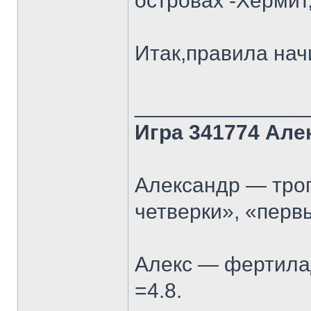
островах -Хермит
Итак,правила нач
______________
Игра 341774 Але
Александр — троп
четверки», «перв
Алекс — фертилад
=4.8.