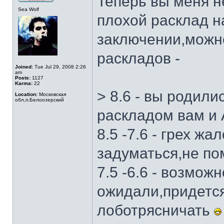
Теперь вы меня не
Sea Wolf
плохой расклад н
заключении,можн
раскладов -
Joined:
Tue Jul 29, 2008 2:26
am
Posts:
1127
Karma:
22
> 8.6 - вы родили
Location:
Московская
обл,п.Белоозерский
раскладом вам и
8.5 -7.6 - грех ж
задуматься,не п
7.5 -6.6 - возможн
ожидали,придется
лоботрясничать