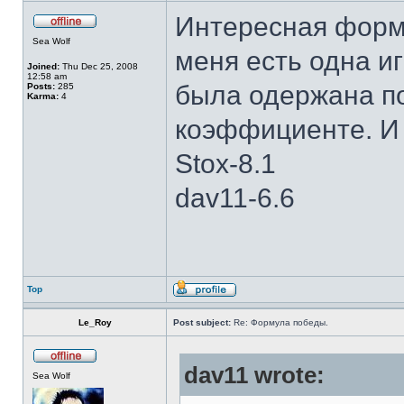
Интересная форму
Sea Wolf
меня есть одна и
Joined:
Thu Dec 25, 2008
12:58 am
была одержана п
Posts:
285
Karma:
4
коэффициенте. И 
Stox-8.1
dav11-6.6
Top
Le_Roy
Post subject:
Re: Формула победы.
dav11 wrote:
Sea Wolf