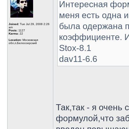
Интересная форм
меня есть одна и
была одержана 
Joined:
Tue Jul 29, 2008 2:26
am
Posts:
1127
Karma:
22
коэффициенте. И
Location:
Московская
обл,п.Белоозерский
Stox-8.1
dav11-6.6
Так,так - я очень
формулой,что заб