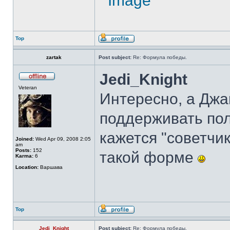
Top
zartak
Post subject:
Re: Формула победы.
Jedi_Knight
Veteran
Интересно, а Джа
поддерживать по
кажется "советчи
Joined:
Wed Apr 09, 2008 2:05
am
Posts:
152
такой форме
Karma:
6
Location:
Варшава
Top
Jedi_Knight
Post subject:
Re: Формула победы.