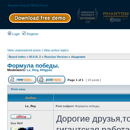
Massive Assault Official Forum
Login
Register
View unanswered posts
|
View active topics
Board index
»
M.A.N. 2
»
Russian Version
»
Академия
Формула победы.
Moderators:
Le_Roy
,
AHgpeu
Page
1
of
1
[ 10 posts ]
Print view
Author
Le_Roy
Post subject:
Формула победы.
Дорогие друзья,т
Sea Wolf
гигантская работ