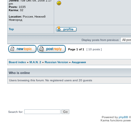
Joined:
Tue Dec 09, 2008 1:17
pm
Posts:
1035
Karma:
32
Location:
Россия, Нижний
Новгород
Top
Display posts from previous:
Page
1
of
1
[ 10 posts ]
Board index
»
M.A.N. 2
»
Russian Version
»
Академия
Who is online
Users browsing this forum: No registered users and 20 guests
Search for:
Powered by
phpBB
©
Karma functions pow