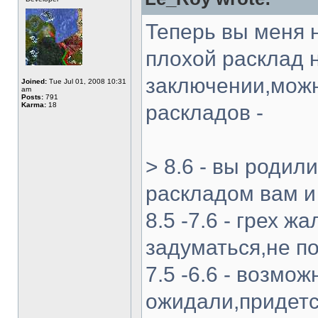
Теперь вы меня н
плохой расклад 
заключении,можн
Joined:
Tue Jul 01, 2008 10:31
am
Posts:
791
Karma:
18
раскладов -
> 8.6 - вы родил
раскладом вам и
8.5 -7.6 - грех 
задуматься,не 
7.5 -6.6 - возмож
ожидали,придется