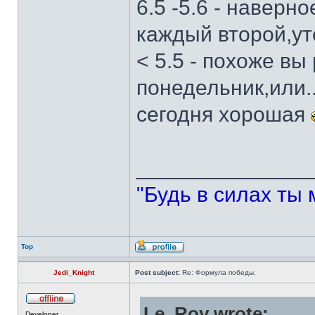
6.5 -5.6 - наверн
каждый второй,ут
< 5.5 - похоже вы
понедельник,или.
сегодня хорошая
______________
"Будь в силах ты 
Top
Jedi_Knight
Post subject:
Re: Формула победы.
Le_Roy wrote:
Developer