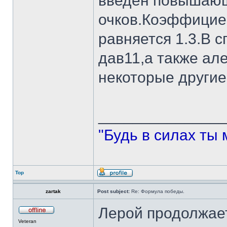
введен повышающ
очков.Коэффициен
равняется 1.3.В с
дав11,а также ал
некоторые другие
______________
"Будь в силах ты 
Top
zartak
Post subject:
Re: Формула победы.
Лерой продолжает
Veteran