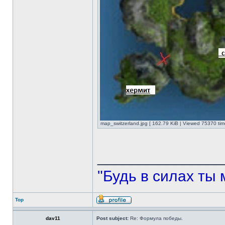
map_switzerland.jpg [ 162.79 KiB | Viewed 75370 tim
______________
"Будь в силах ты 
Top
dav11
Post subject:
Re: Формула победы.