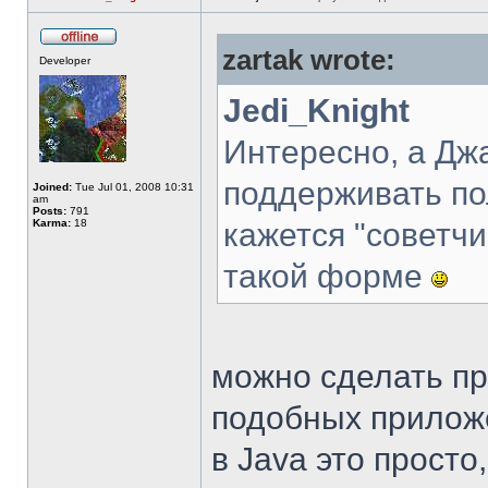
zartak wrote:
Developer
Jedi_Knight
Интересно, а Дж
поддерживать п
Joined:
Tue Jul 01, 2008 10:31
am
Posts:
791
Karma:
18
кажется "советч
такой форме
можно сделать пр
подобных приложе
в Java это просто