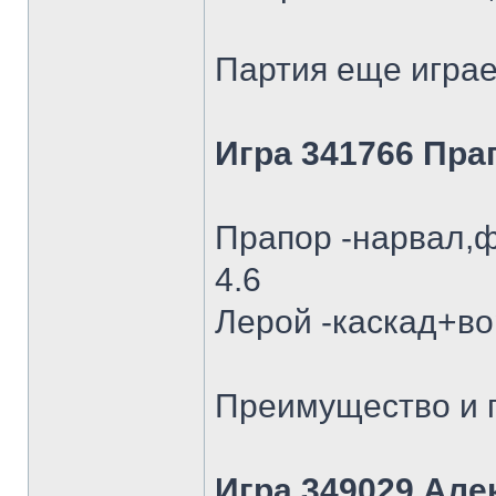
Партия еще играе
Игра 341766 Пра
Прапор -нарвал,ф
4.6
Лерой -каскад+во
Преимущество и п
Игра 349029 Але