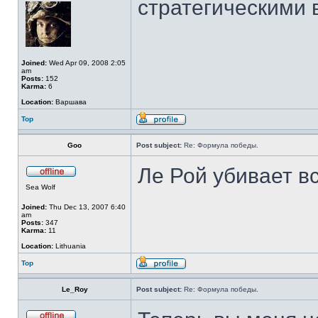
стратегическими 
Joined:
Wed Apr 09, 2008 2:05
am
Posts:
152
Karma:
6
Location:
Варшава
Top
Goo
Post subject:
Re: Формула победы.
Ле Рой убивает в
Sea Wolf
Joined:
Thu Dec 13, 2007 6:40
am
Posts:
347
Karma:
11
Location:
Lithuania
Top
Le_Roy
Post subject:
Re: Формула победы.