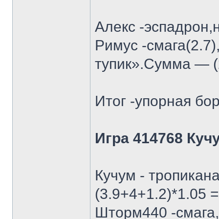
Алекс -эспадрон,
Римус -смага(2.7)
тупик».Сумма — (2
Итог -упорная бор
Игра 414768 Куч
Кучум - тропикан
(3.9+4+1.2)*1.05 =
Шторм440 -смага, 