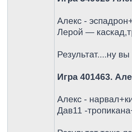
Алекс - эспадрон
Лерой — каскад,т
Результат....ну в
Игра 401463. Але
Алекс - нарвал+к
Дав11 -тропикана