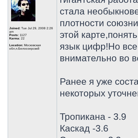
стала необыкнов
плотности союзни
Joined:
Tue Jul 29, 2008 2:26
этой карте,понять
am
Posts:
1127
Karma:
22
язык цифр!Но все
Location:
Московская
обл,п.Белоозерский
внимательно во в
Ранее я уже сост
некоторых уточне
Тропикана - 3.9
Каскад -3.6