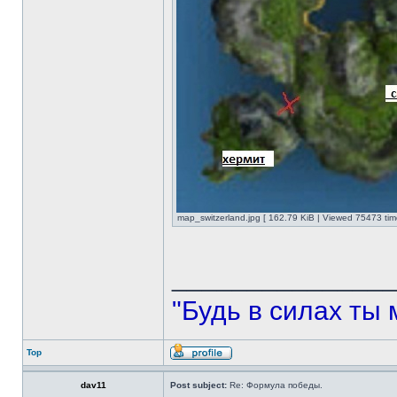
map_switzerland.jpg [ 162.79 KiB | Viewed 75473 tim
______________
"Будь в силах ты 
Top
dav11
Post subject:
Re: Формула победы.