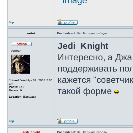
Top
zartak
Post subject:
Re: Формула победы.
Jedi_Knight
Veteran
Интересно, а Джа
поддерживать по
кажется "советчи
Joined:
Wed Apr 09, 2008 2:05
am
Posts:
152
такой форме
Karma:
6
Location:
Варшава
Top
Jedi_Knight
Post subject:
Re: Формула победы.