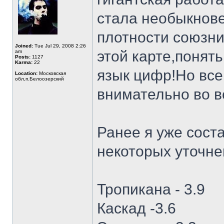
стала необыкнов
плотности союзни
Joined:
Tue Jul 29, 2008 2:26
этой карте,понять
am
Posts:
1127
Karma:
22
язык цифр!Но все
Location:
Московская
обл,п.Белоозерский
внимательно во в
Ранее я уже сост
некоторых уточне
Тропикана - 3.9
Каскад -3.6