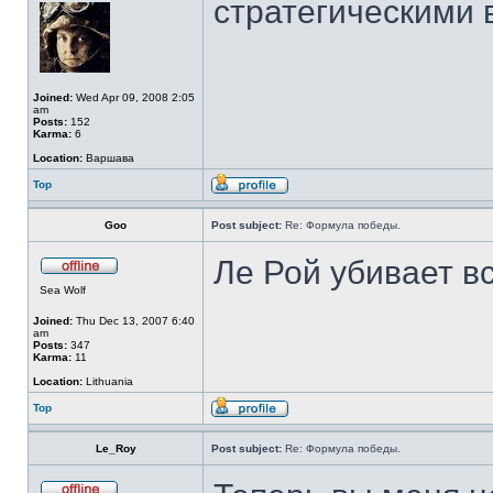
стратегическими 
Joined:
Wed Apr 09, 2008 2:05
am
Posts:
152
Karma:
6
Location:
Варшава
Top
Goo
Post subject:
Re: Формула победы.
Ле Рой убивает в
Sea Wolf
Joined:
Thu Dec 13, 2007 6:40
am
Posts:
347
Karma:
11
Location:
Lithuania
Top
Le_Roy
Post subject:
Re: Формула победы.