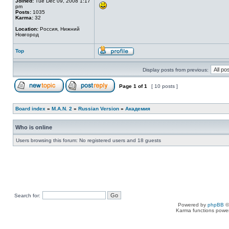
Joined:
Tue Dec 09, 2008 1:17
pm
Posts:
1035
Karma:
32
Location:
Россия, Нижний
Новгород
Top
Display posts from previous:
Page
1
of
1
[ 10 posts ]
Board index
»
M.A.N. 2
»
Russian Version
»
Академия
Who is online
Users browsing this forum: No registered users and 18 guests
Search for:
Powered by
phpBB
©
Karma functions pow