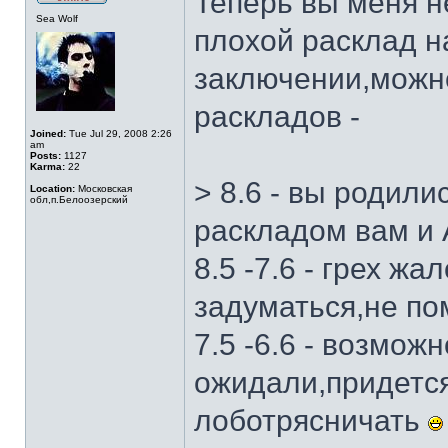
Теперь вы меня не
Sea Wolf
плохой расклад н
заключении,можн
раскладов -
Joined:
Tue Jul 29, 2008 2:26
am
Posts:
1127
Karma:
22
> 8.6 - вы родили
Location:
Московская
обл,п.Белоозерский
раскладом вам и
8.5 -7.6 - грех ж
задуматься,не п
7.5 -6.6 - возможн
ожидали,придется
лоботрясничать