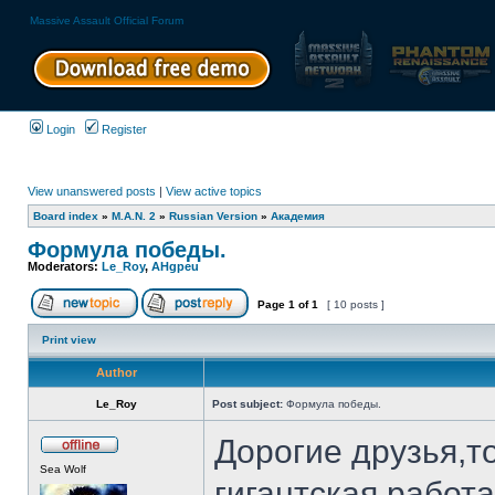
Massive Assault Official Forum
Login
Register
View unanswered posts
|
View active topics
Board index
»
M.A.N. 2
»
Russian Version
»
Академия
Формула победы.
Moderators:
Le_Roy
,
AHgpeu
Page
1
of
1
[ 10 posts ]
Print view
Author
Le_Roy
Post subject:
Формула победы.
Дорогие друзья,т
Sea Wolf
гигантская работ