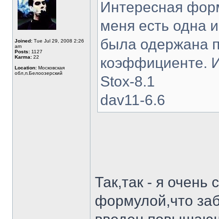
Интересная форм
меня есть одна и
была одержана 
Joined:
Tue Jul 29, 2008 2:26
am
Posts:
1127
Karma:
22
коэффициенте. И
Location:
Московская
обл,п.Белоозерский
Stox-8.1
dav11-6.6
Так,так - я очень
формулой,что заб