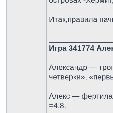
островах -Хермит
Итак,правила нач
______________
Игра 341774 Але
Александр — троп
четверки», «перв
Алекс — фертилад
=4.8.