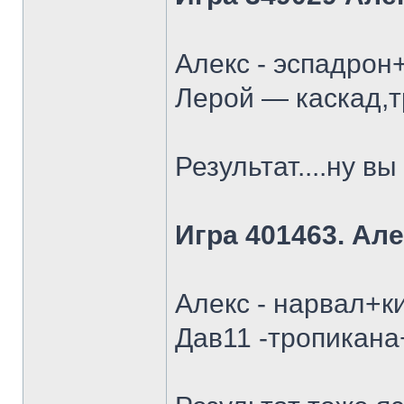
Алекс - эспадрон
Лерой — каскад,т
Результат....ну в
Игра 401463. Але
Алекс - нарвал+к
Дав11 -тропикана