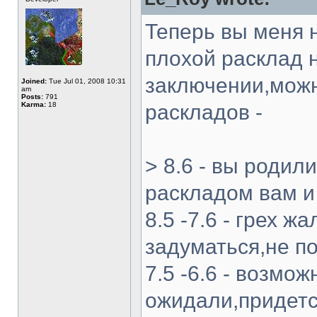
Теперь вы меня н
плохой расклад 
заключении,можн
Joined:
Tue Jul 01, 2008 10:31
am
Posts:
791
Karma:
18
раскладов -
> 8.6 - вы родил
раскладом вам и
8.5 -7.6 - грех 
задуматься,не 
7.5 -6.6 - возмож
ожидали,придется