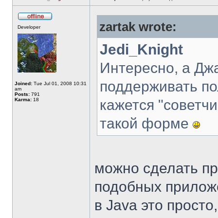
zartak wrote:
Developer
Jedi_Knight
Интересно, а Дж
поддерживать п
Joined:
Tue Jul 01, 2008 10:31
am
Posts:
791
Karma:
18
кажется "советч
такой форме
можно сделать пр
подобных приложе
в Java это просто