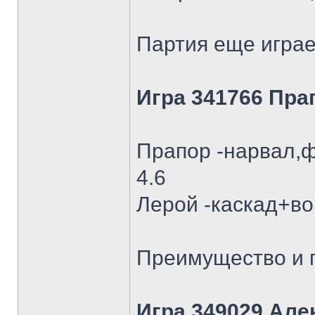
Партия еще играе
Игра 341766 Пра
Прапор -нарвал,ф
4.6
Лерой -каскад+во
Преимущество и п
Игра 349029 Але