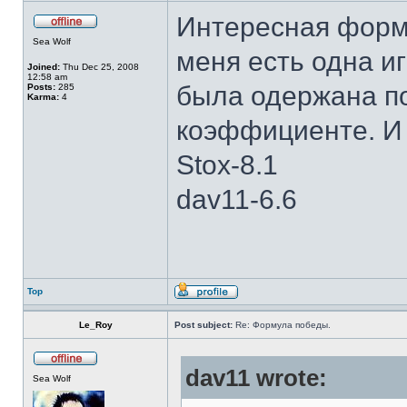
Интересная форму
Sea Wolf
меня есть одна и
Joined:
Thu Dec 25, 2008
12:58 am
была одержана п
Posts:
285
Karma:
4
коэффициенте. И 
Stox-8.1
dav11-6.6
Top
Le_Roy
Post subject:
Re: Формула победы.
dav11 wrote:
Sea Wolf