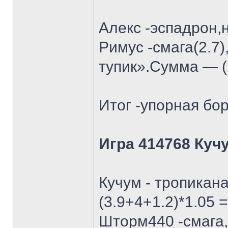
Алекс -эспадрон,
Римус -смага(2.7)
тупик».Сумма — (2
Итог -упорная бор
Игра 414768 Куч
Кучум - тропикан
(3.9+4+1.2)*1.05 =
Шторм440 -смага, 