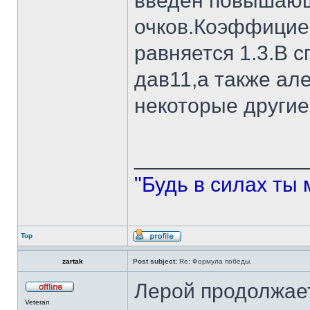
введен повышающ
очков.Коэффициен
равняется 1.3.В с
дав11,а также ал
некоторые другие
______________
"Будь в силах ты 
Top
zartak
Post subject:
Re: Формула победы.
Лерой продолжает
Veteran