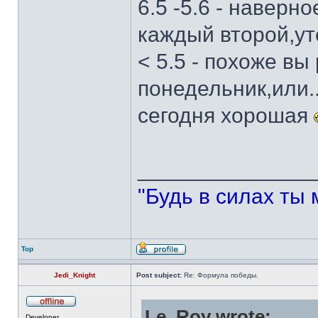
6.5 -5.6 - наверн
каждый второй,ут
< 5.5 - похоже вы
понедельник,или.
сегодня хорошая
______________
"Будь в силах ты 
Top
Jedi_Knight
Post subject:
Re: Формула победы.
Le_Roy wrote:
Developer