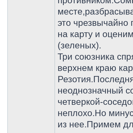
противником.Сом
месте,разбрасыва
это чрезвычайно 
на карту и оцени
(зеленых).
Три союзника спр
верхнем краю кар
Резотия.Последня
неоднозначный со
четверкой-соседо
неплохо.Но минус
из нее.Примем дл