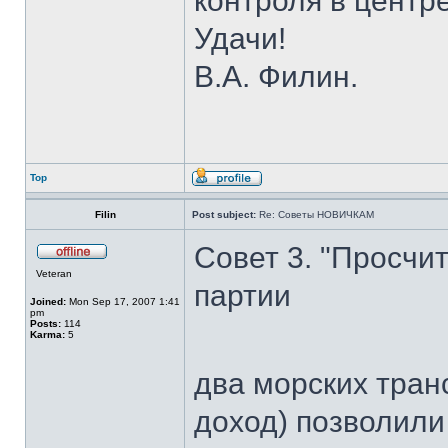
контроля в центре
Удачи!
В.А. Филин.
Top
Filin
Post subject:
Re: Советы НОВИЧКАМ
Совет 3. "Просчи
Veteran
партии
Joined:
Mon Sep 17, 2007 1:41
pm
Posts:
114
Karma:
5
два морских тран
доход) позволили