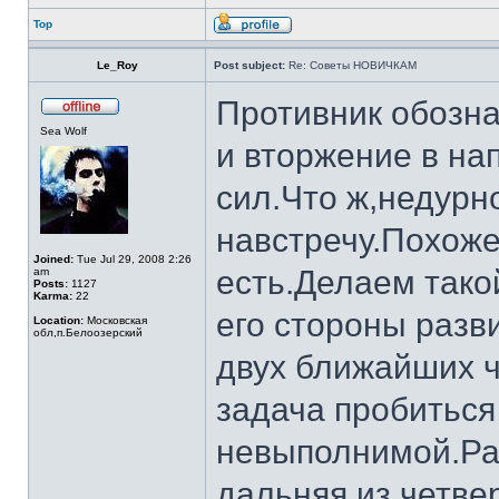
Top
Le_Roy
Post subject:
Re: Советы НОВИЧКАМ
Противник обозна
Sea Wolf
и вторжение в на
сил.Что ж,недурн
навстречу.Похоже 
Joined:
Tue Jul 29, 2008 2:26
есть.Делаем тако
am
Posts:
1127
Karma:
22
его стороны разви
Location:
Московская
обл,п.Белоозерский
двух ближайших ч
задача пробиться
невыполнимой.Рас
дальняя из четве