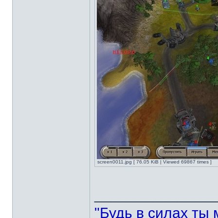
screen0011.jpg [ 76.05 KiB | Viewed 69867 times ]
______________
"Будь в силах ты 