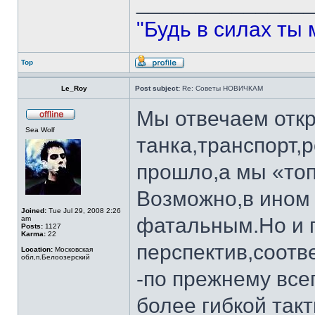
______________
"Будь в силах ты 
Top
Le_Roy
Post subject:
Re: Советы НОВИЧКАМ
Мы отвечаем откр
Sea Wolf
танка,транспорт,
прошло,а мы «топ
Возможно,в ином 
Joined:
Tue Jul 29, 2008 2:26
фатальным.Но и п
am
Posts:
1127
Karma:
22
перспектив,соотв
Location:
Московская
обл,п.Белоозерский
-по прежнему всег
более гибкой так