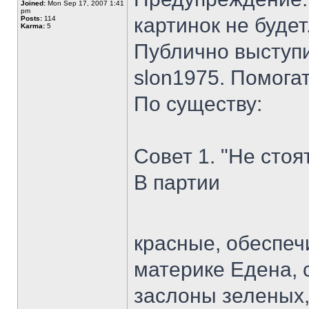
Joined:
Mon Sep 17, 2007 1:41
pm
картинок не будет
Posts:
114
Karma:
5
Публично выступи
slon1975. Помога
По существу:
Совет 1. "Не стоят
В партии
красные, обеспеч
материке Едена, 
заслоны зеленых,