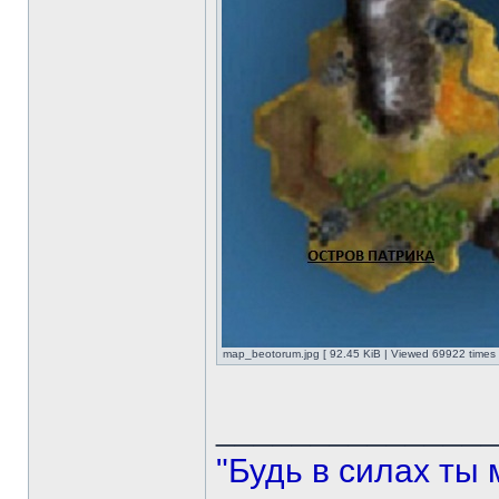
map_beotorum.jpg [ 92.45 KiB | Viewed 69922 times 
______________
"Будь в силах ты 