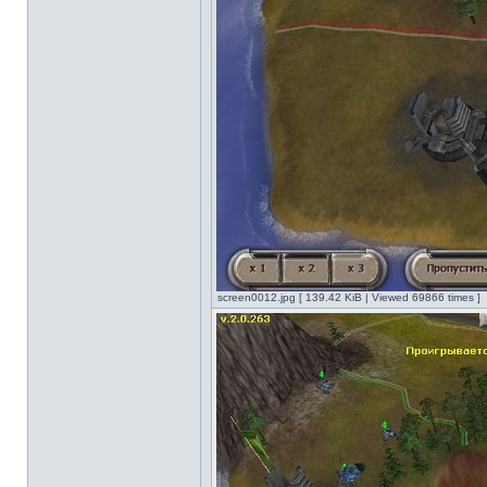
screen0012.jpg [ 139.42 KiB | Viewed 69866 times ]