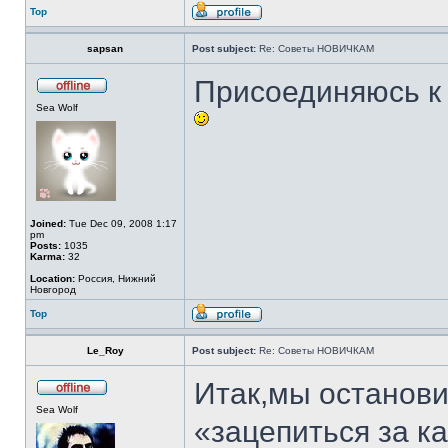
Top
sapsan
Post subject:
Re: Советы НОВИЧКАМ
Присоединяюсь к
Sea Wolf
Joined:
Tue Dec 09, 2008 1:17
pm
Posts:
1035
Karma:
32
Location:
Россия, Нижний
Новгород
Top
Le_Roy
Post subject:
Re: Советы НОВИЧКАМ
Итак,мы останови
Sea Wolf
«зацепиться за ка