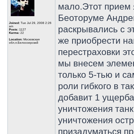
мало.Этот прием 
Беоторуме Андрей
Joined:
Tue Jul 29, 2008 2:26
раскрывались с э
am
Posts:
1127
Karma:
22
же приобрести н
Location:
Московская
обл,п.Белоозерский
перестраховки эт
мы внесем элемен
только 5-тью и с
роли гибкого в т
добавит 1 ущерба
уничтожения танк
уничтожения остр
призадуматься пр