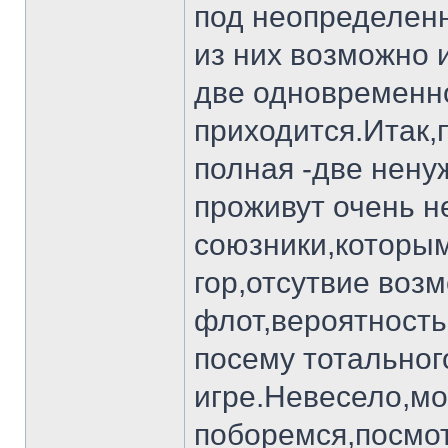
под неопределен
из них возможно 
две одновременно
приходится.Итак,
полная -две нену
проживут очень н
союзники,которым
гор,отсутвие возм
флот,вероятность
посему тотальног
игре.Невесело,мо
поборемся,посмот