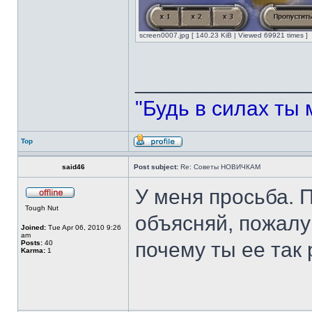
screen0007.jpg [ 140.23 KiB | Viewed 69921 times ]
______________
"Будь в силах ты 
Top
said46
Post subject:
Re: Советы НОВИЧКАМ
У меня просьба. 
Tough Nut
объясняй, пожалу
Joined:
Tue Apr 06, 2010 9:26
am
почему ты ее так
Posts:
40
Karma:
1