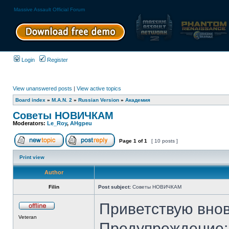
Massive Assault Official Forum
Login
Register
View unanswered posts
|
View active topics
Board index
»
M.A.N. 2
»
Russian Version
»
Академия
Советы НОВИЧКАМ
Moderators:
Le_Roy
,
AHgpeu
Page
1
of
1
[ 10 posts ]
Print view
Author
Filin
Post subject:
Советы НОВИЧКАМ
Приветствую вно
Veteran
Предупреждение: 