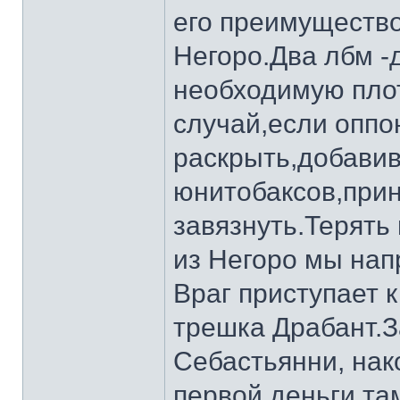
его преимущество
Негоро.Два лбм -
необходимую плот
случай,если оппо
раскрыть,добавив
юнитобаксов,прин
завязнуть.Терять
из Негоро мы нап
Враг приступает 
трешка Драбант.
Себастьянни, нак
первой,деньги там