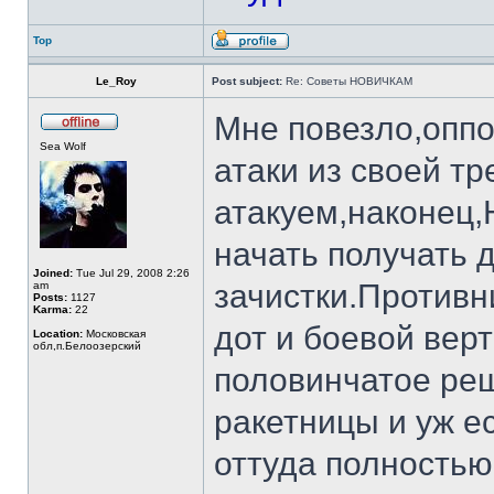
Top
Le_Roy
Post subject:
Re: Советы НОВИЧКАМ
Мне повезло,оппо
Sea Wolf
атаки из своей т
атакуем,наконец,
начать получать 
Joined:
Tue Jul 29, 2008 2:26
зачистки.Противн
am
Posts:
1127
Karma:
22
дот и боевой вер
Location:
Московская
обл,п.Белоозерский
половинчатое ре
ракетницы и уж ес
оттуда полностью