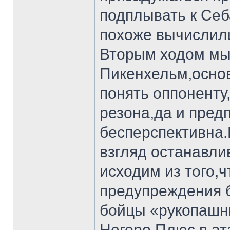
подплывать к Себ
похоже вычислил
Вторым ходом мы
Пикенхельм,осно
понять оппоненту
резона,да и пред
бесперспективна.
взгляд останавли
исходим из того,
предупреждения б
бойцы «рукопашн
Негоро.Плюс в ат