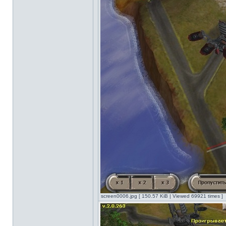
screen0006.jpg [ 150.57 KiB | Viewed 69921 times ]