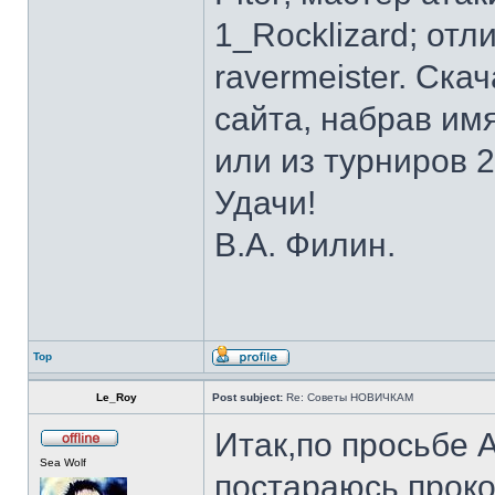
1_Rocklizard; отл
ravermeister. Ск
сайта, набрав имя
или из турниров 2
Удачи!
В.А. Филин.
Top
Le_Roy
Post subject:
Re: Советы НОВИЧКАМ
Итак,по просьбе 
Sea Wolf
постараюсь прок