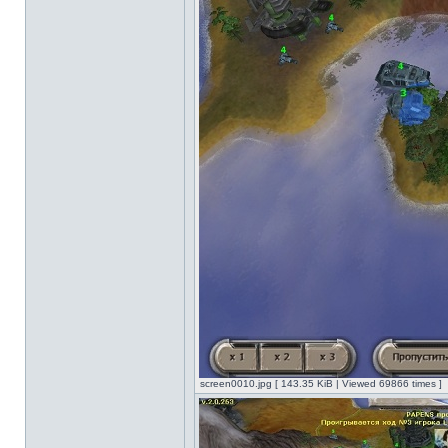
screen0010.jpg [ 143.35 KiB | Viewed 69866 times ]