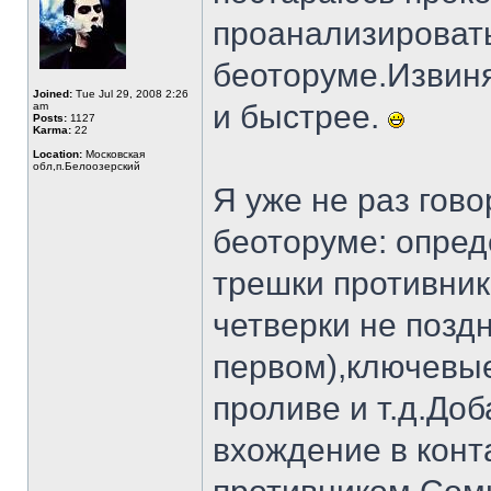
проанализировать
беоторуме.Извиня
Joined:
Tue Jul 29, 2008 2:26
и быстрее.
am
Posts:
1127
Karma:
22
Location:
Московская
обл,п.Белоозерский
Я уже не раз гов
беоторуме: опред
трешки противни
четверки не позд
первом),ключевые
проливе и т.д.До
вхождение в конт