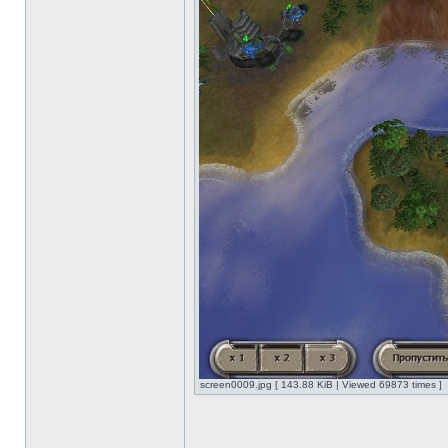
screen0009.jpg [ 143.88 KiB | Viewed 69873 times ]