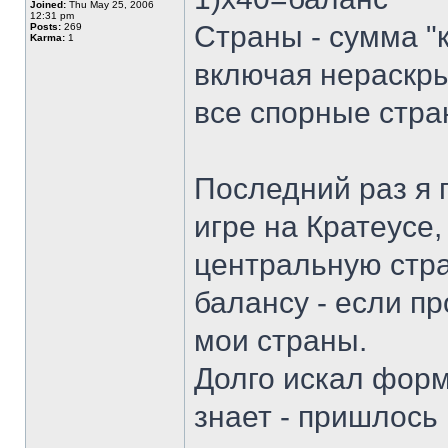
Joined:
Thu May 25, 2006
12:31 pm
Страны - сумма "к
Posts:
269
Karma:
1
включая нераскры
все спорные стра
Последний раз я 
игре на Кратеусе,
центральную стра
балансу - если п
мои страны.
Долго искал форм
знает - пришлось