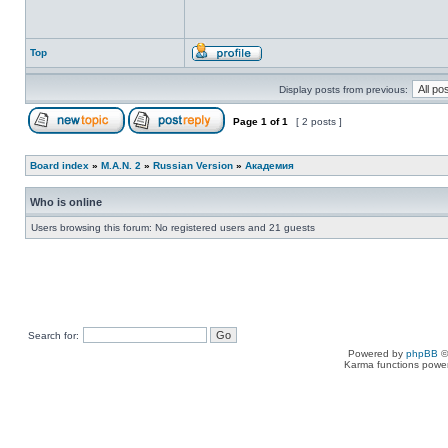
Top
Display posts from previous:
Page
1
of
1
[ 2 posts ]
Board index
»
M.A.N. 2
»
Russian Version
»
Академия
Who is online
Users browsing this forum: No registered users and 21 guests
Search for:
Powered by
phpBB
©
Karma functions pow