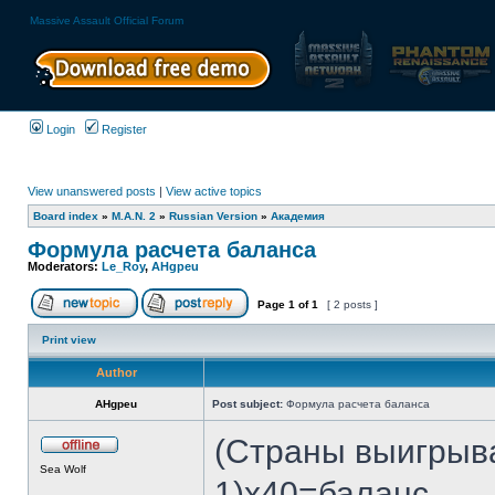
Massive Assault Official Forum
Login
Register
View unanswered posts
|
View active topics
Board index
»
M.A.N. 2
»
Russian Version
»
Академия
Формула расчета баланса
Moderators:
Le_Roy
,
AHgpeu
Page
1
of
1
[ 2 posts ]
Print view
Author
AHgpeu
Post subject:
Формула расчета баланса
(Страны выигрыв
Sea Wolf
1)x40=баланс