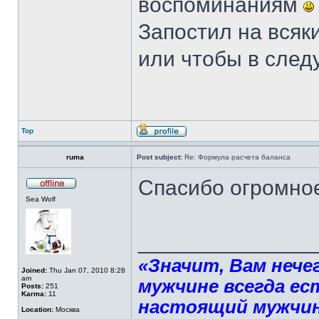
воспоминаниям
Запостил на всяк
или чтобы в след
Top
ruma
Post subject:
Re: Формула расчета баланса
Спасибо огромно
Sea Wolf
______________
«Значит, Вам нече
Joined:
Thu Jan 07, 2010 8:28
am
мужчине всегда ест
Posts:
251
Karma:
11
настоящий мужчин
Location:
Москва