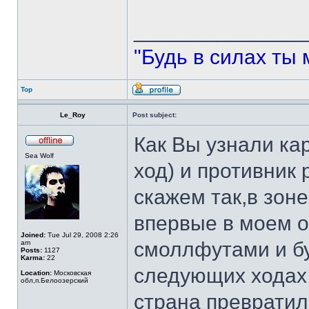
______________
"Будь в силах ты 
Top
Le_Roy
Post subject:
Как Вы узнали ка
Sea Wolf
ход) и противник 
скажем так,в зон
впервые в моем о
Joined:
Tue Jul 29, 2008 2:26
смоллфутами и бу
am
Posts:
1127
Karma:
22
следующих ходах
Location:
Московская
обл,п.Белоозерский
страна преврати