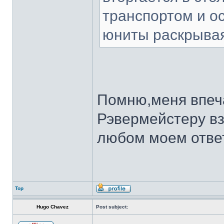
транспортом и о
юниты раскрывая
Помню,меня впеча
Рэвермейстеру вз
любом моем отве
Top
Hugo Chavez
Post subject: