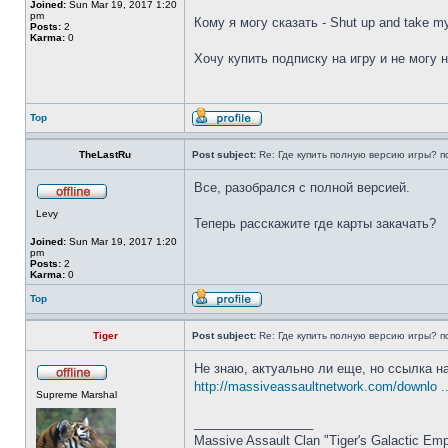
Joined:
Sun Mar 19, 2017 1:20
pm
Кому я могу сказать - Shut up and take 
Posts:
2
Karma:
0
Хочу купить подписку на игру и не могу
Top
TheLastRu
Post subject:
Re: Где купить полную версию игры? п
Все, разобрался с полной версией.
Levy
Теперь расскажите где карты закачать?
Joined:
Sun Mar 19, 2017 1:20
pm
Posts:
2
Karma:
0
Top
Tiger
Post subject:
Re: Где купить полную версию игры? п
Не знаю, актуально ли еще, но ссылка н
http://massiveassaultnetwork.com/downlo ..
Supreme Marshal
_________________
Massive Assault Clan "Tiger's Galactic Emp