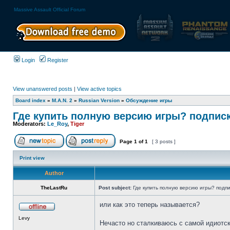
Massive Assault Official Forum
Login
Register
View unanswered posts
|
View active topics
Board index
»
M.A.N. 2
»
Russian Version
»
Обсуждение игры
Где купить полную версию игры? подпис
Moderators:
Le_Roy
,
Tiger
Page
1
of
1
[ 3 posts ]
Print view
Author
TheLastRu
Post subject:
Где купить полную версию игры? подпи
или как это теперь называется?
Levy
Нечасто но сталкиваюсь с самой идиотск