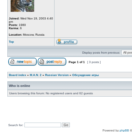
Joined:
Wed Nov 19, 2003 4:40
pm
Posts:
1980
Karma:
6
Location:
Moscow, Russia
Top
Display posts from previous:
Page
1
of
1
[ 3 posts ]
Board index
»
M.A.N. 2
»
Russian Version
»
Обсуждение игры
Who is online
Users browsing this forum: No registered users and 62 guests
Search for:
Powered by
phpBB
©