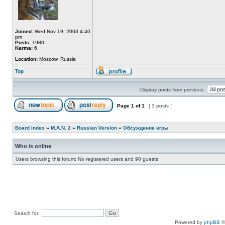
Joined:
Wed Nov 19, 2003 4:40
pm
Posts:
1980
Karma:
6
Location:
Moscow, Russia
Top
Display posts from previous:
Page
1
of
1
[ 3 posts ]
Board index
»
M.A.N. 2
»
Russian Version
»
Обсуждение игры
Who is online
Users browsing this forum: No registered users and 98 guests
Search for:
Powered by
phpBB
©