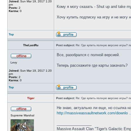
Joined:
Sun Mar 19, 2017 1:20
pm
Кому я могу сказать - Shut up and take 
Posts:
2
Karma:
0
Хочу купить подписку на игру и не могу
Top
TheLastRu
Post subject:
Re: Где купить полную версию игры? п
Все, разобрался с полной версией.
Levy
Теперь расскажите где карты закачать?
Joined:
Sun Mar 19, 2017 1:20
pm
Posts:
2
Karma:
0
Top
Tiger
Post subject:
Re: Где купить полную версию игры? п
Не знаю, актуально ли еще, но ссылка н
http://massiveassaultnetwork.com/downlo ..
Supreme Marshal
_________________
Massive Assault Clan "Tiger's Galactic Emp