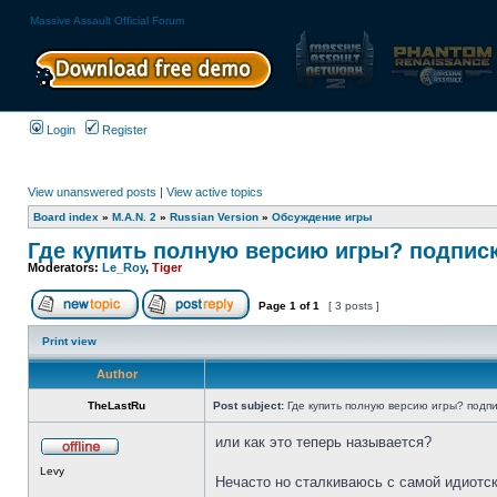
Massive Assault Official Forum
Login
Register
View unanswered posts
|
View active topics
Board index
»
M.A.N. 2
»
Russian Version
»
Обсуждение игры
Где купить полную версию игры? подпис
Moderators:
Le_Roy
,
Tiger
Page
1
of
1
[ 3 posts ]
Print view
Author
TheLastRu
Post subject:
Где купить полную версию игры? подпи
или как это теперь называется?
Levy
Нечасто но сталкиваюсь с самой идиотск