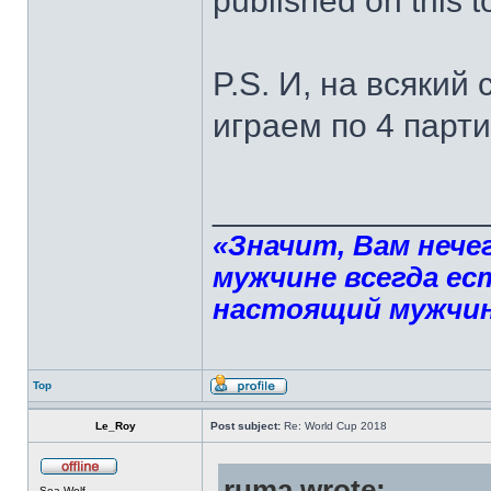
published on this t
P.S. И, на всякий 
играем по 4 парт
______________
«Значит, Вам нече
мужчине всегда ест
настоящий мужчин
Top
Le_Roy
Post subject:
Re: World Cup 2018
ruma wrote:
Sea Wolf