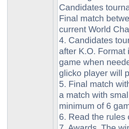
Candidates tourna
Final match betw
current World Ch
4. Candidates tou
after K.O. Format i
game when needed
glicko player will 
5. Final match wit
a match with smal
minimum of 6 gam
6. Read the rules c
7. Awards. The wi