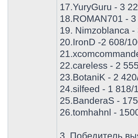
17.YuryGuru - 3 2
18.ROMAN701 - 3 
19. Nimzoblanca -
20.IronD -2 608/10
21.xcomcommander
22.careless - 2 55
23.BotaniK - 2 420
24.silfeed - 1 818/
25.BanderaS - 175
26.tomhahnl - 150
3. Победитель вы