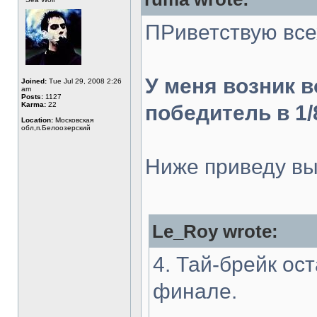
ПРиветствую все
У меня возник в
Joined:
Tue Jul 29, 2008 2:26
am
Posts:
1127
Karma:
22
победитель в 1/8,
Location:
Московская
обл,п.Белоозерский
Ниже приведу вы
Le_Roy wrote:
4. Тай-брейк ос
финале.