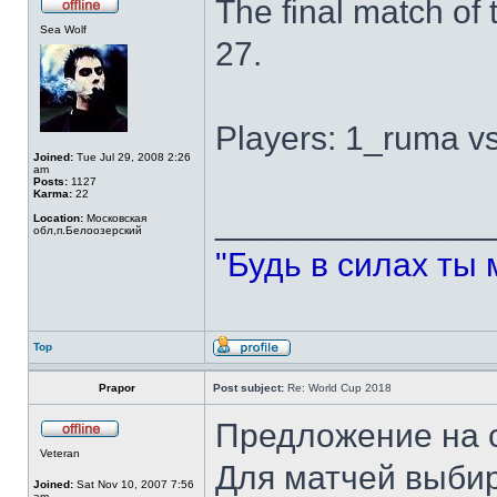
The final match of
Sea Wolf
27.
Players: 1_ruma v
Joined:
Tue Jul 29, 2008 2:26
am
Posts:
1127
Karma:
22
______________
Location:
Московская
обл,п.Белоозерский
"Будь в силах ты 
Top
Prapor
Post subject:
Re: World Cup 2018
Предложение на 
Veteran
Для матчей выбир
Joined:
Sat Nov 10, 2007 7:56
am