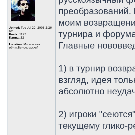
преобразований. 
моим возвращени
Joined:
Tue Jul 29, 2008 2:26
турнира и форума.
am
Posts:
1127
Karma:
22
Главные нововве
Location:
Московская
обл,п.Белоозерский
1) в турнир возвр
взгляд, идея тол
абсолютно неудач
2) игроки "сеются
текущему глико-ре