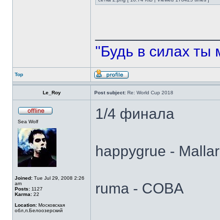
______________
"Будь в силах ты 
Top
Le_Roy
Post subject:
Re: World Cup 2018
1/4 финала
Sea Wolf
happygrue - Malla
Joined:
Tue Jul 29, 2008 2:26
ruma - COBA
am
Posts:
1127
Karma:
22
Location:
Московская
обл,п.Белоозерский