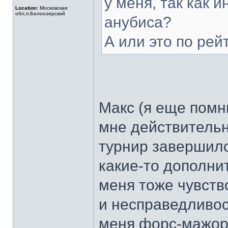
у меня, так как
Location:
Московская
обл,п.Белоозерский
анубиса?
А или это по ре
Макс (я еще помн
мне действительн
турнир завершилс
какие-то дополни
меня тоже чувст
и несправедливост
меня форс-мажор