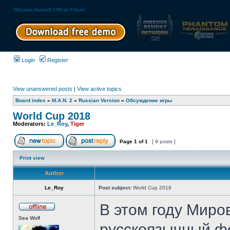
Massive Assault Official Forum
Login
Register
View unanswered posts
|
View active topics
Board index
»
M.A.N. 2
»
Russian Version
»
Обсуждение игры
World Cup 2018
Moderators:
Le_Roy
,
Tiger
Page
1
of
1
[ 9 posts ]
Print view
Author
Le_Roy
Post subject:
World Cup 2018
В этом году Миров
Sea Wolf
русскоязычный фо