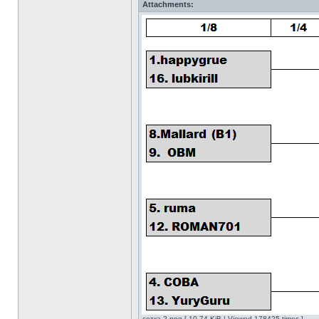
Attachments:
сетка 2.png [ 10.74 KiB | Viewed 178425 times ]