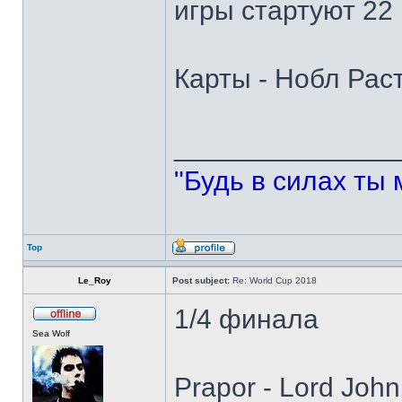
игры стартуют 22
Карты - Нобл Раст
______________
"Будь в силах ты 
Top
Le_Roy
Post subject:
Re: World Cup 2018
1/4 финала
Sea Wolf
Prapor - Lord Joh