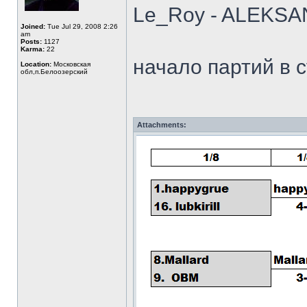
Le_Roy - ALEKS
Joined:
Tue Jul 29, 2008 2:26
am
Posts:
1127
Karma:
22
начало партий в с
Location:
Московская
обл,п.Белоозерский
Attachments: