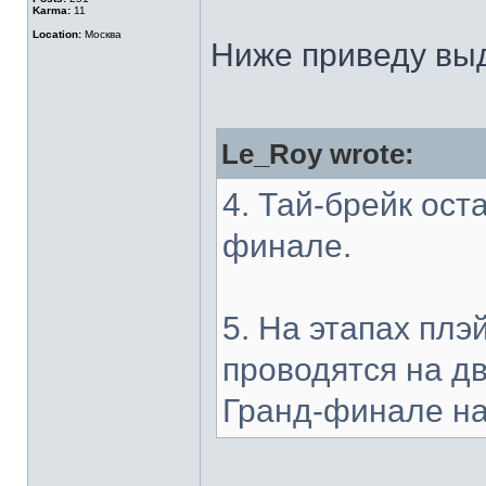
Karma:
11
Location:
Москва
Ниже приведу выд
Le_Roy wrote:
4. Тай-брейк ост
финале.
5. На этапах плэ
проводятся на дву
Гранд-финале на 