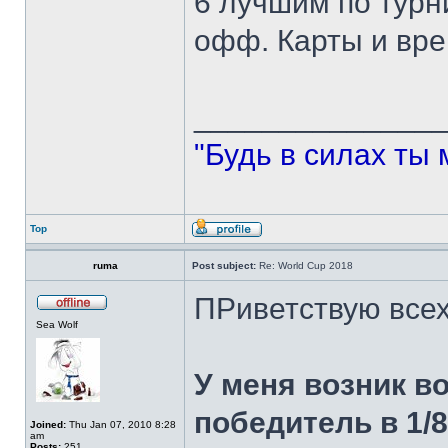
6 лучшим по турн
офф. Карты и вре
______________
"Будь в силах ты 
Top
ruma
Post subject:
Re: World Cup 2018
ПРиветствую всех
Sea Wolf
У меня возник в
победитель в 1/8,
Joined:
Thu Jan 07, 2010 8:28
am
Posts:
251