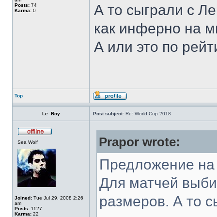
А то сыграли с Ле
Posts:
74
Karma:
0
как инферно на 
А или это по рей
Top
Le_Roy
Post subject:
Re: World Cup 2018
Prapor wrote:
Sea Wolf
Предложение на
Для матчей выби
размеров. А то с
Joined:
Tue Jul 29, 2008 2:26
am
Posts:
1127
Karma:
22