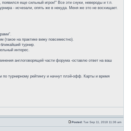
 появился еще сильный игрок!" Все эти снуки, невероды и т.п.
рнира - исчезали, опять же в некуда. Меня же это не восхищает.
рами".
м (такое на практике вижу повсеместно).
а ближайший турнир.
дельный интерес.
звинения англоговорящей части форума -оставлю ответ на ваш
им по турнирному рейтингу и начнут плэй-офф. Карты и время
Posted:
Tue Sep 11, 2018 11:36 am