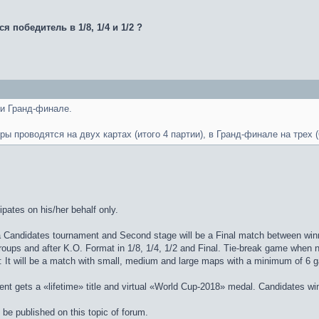
 победитель в 1/8, 1/4 и 1/2 ?
 и Гранд-финале.
ры проводятся на двух картах (итого 4 партии), в Гранд-финале на трех (
ipates on his/her behalf only.
e a Candidates tournament and Second stage will be a Final match between wi
oups and after K.O. Format in 1/8, 1/4, 1/2 and Final. Tie-break game when ne
: It will be a match with small, medium and large maps with a minimum of 6 
t gets a «lifetime» title and virtual «World Cup-2018» medal. Candidates winn
 be published on this topic of forum.