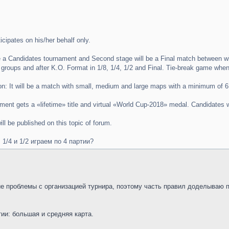
icipates on his/her behalf only.
 be a Candidates tournament and Second stage will be a Final match between 
groups and after K.O. Format in 1/8, 1/4, 1/2 and Final. Tie-break game when
on: It will be a match with small, medium and large maps with a minimum of 
ent gets a «lifetime» title and virtual «World Cup-2018» medal. Candidates wi
ll be published on this topic of forum.
, 1/4 и 1/2 играем по 4 партии?
е проблемы с организацией турнира, поэтому часть правил доделываю п
тии: большая и средняя карта.