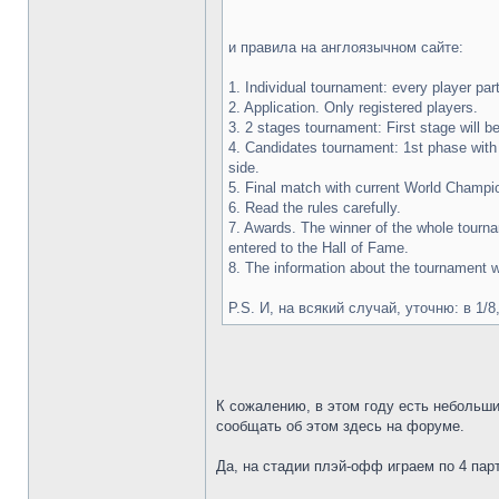
и правила на англоязычном сайте:
1. Individual tournament: every player part
2. Application. Only registered players.
3. 2 stages tournament: First stage will
4. Candidates tournament: 1st phase with 
side.
5. Final match with current World Champi
6. Read the rules carefully.
7. Awards. The winner of the whole tournam
entered to the Hall of Fame.
8. The information about the tournament wi
P.S. И, на всякий случай, уточню: в 1/8
К сожалению, в этом году есть небольши
сообщать об этом здесь на форуме.
Да, на стадии плэй-офф играем по 4 пар