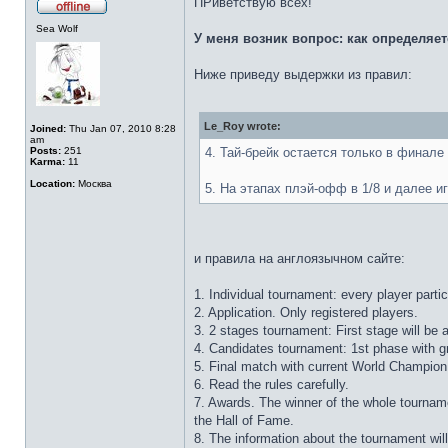
ПРиветствую всех!
Sea Wolf
У меня возник вопрос: как определяется
Ниже приведу выдержки из правил:
Le_Roy wrote:
Joined:
Thu Jan 07, 2010 8:28
am
Posts:
251
4. Тай-брейк остается только в финале
Karma:
11
Location:
Москва
5. На этапах плэй-офф в 1/8 и далее иг
и правила на англоязычном сайте:
1. Individual tournament: every player partic
2. Application. Only registered players.
3. 2 stages tournament: First stage will b
4. Candidates tournament: 1st phase with gr
5. Final match with current World Champion
6. Read the rules carefully.
7. Awards. The winner of the whole tournamen
the Hall of Fame.
8. The information about the tournament will