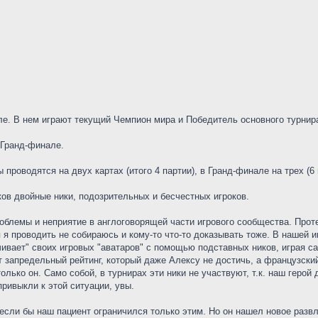
ле. В нем играют текущий Чемпион мира и Победитель основного турнир
 Гранд-финале.
 проводятся на двух картах (итого 4 партии), в Гранд-финале на трех (6 
ков двойные ники, подозрительных и бесчестных игроков.
блемы и неприятие в англоговорящей части игрового сообщества. Протес
 я проводить не собираюсь и кому-то что-то доказывать тоже. В нашей иг
ивает" своих игровых "аватаров" с помощью подставных ников, играя са
т запредельный рейтинг, который даже Алексу не достичь, а французский
олько он. Само собой, в турнирах эти ники не участвуют, т.к. наш герой 
привыкли к этой ситуации, увы.
 если бы наш пациент ограничился только этим. Но он нашел новое развл