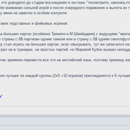
то доводило до стадии восхищения и экстаза- "посмотрите, наконец-то,
бя внимание сильной игрой и после очередного поражения и вылета из ту
у меня на заметке и особом контроле.
таких подставных и фейковых игроков:
 на больших картах (особенно Тринити и М.Швейцария) с ведущими "авата
в страны с 8$ партизан одним танком или в страну с 6$ одним смоллфуто
зу стал играть на больших картах, всех обыгрывать, тут же записался н
играл ни в турнирах, ни простых партий, но Мировой Кубок вызвал непод
час времени перевести все это на английский язык, поэтому приношу и
Двое лучших из каждой группы (2х5 =10 игроков) присоединятся к 6 лучш
м"