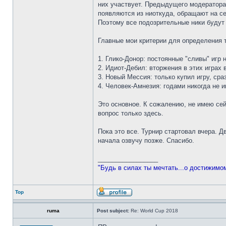
них участвует. Предыдущего модератора э
появляются из ниоткуда, обращают на се
Поэтому все подозрительные ники будут 
Главные мои критерии для определения 
1. Глико-Донор: постоянные "сливы" игр
2. Идиот-Дебил: вторжения в этих играх 
3. Новый Мессия: только купил игру, сра
4. Человек-Амнезия: годами никогда не 
Это основное. К сожалению, не имею сей
вопрос только здесь.
Пока это все. Турнир стартовал вчера. 
начала озвучу позже. Спасибо.
_________________
"Будь в силах ты мечтать...о достижимо
Top
ruma
Post subject:
Re: World Cup 2018