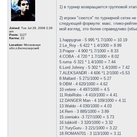
1) в турнир возвращается групповой эта
2) игроки "сеются" по турнирной сетке 
следующей формуле: макс. глико-рейтинг
Joined:
Tue Jul 29, 2008 2:26
мой взгляд, это более справедливо (объе
am
Posts:
1127
Karma:
22
1.happygrue - 5 995 *1.7/1000 = 10.19
Location:
Московская
2.Le_Roy - 6 422 * 1.4/1000 = 8.99
обл,п.Белоозерский
3.Prapor - 4 900 *1.7/1000 = 8.33
4.COBA - 4 720 * 1.7/1000 = 8.02
5.ruma -5 321 * 1.4/1000 = 7.44
6.Lord Johnny - 5 302 * 1.4/1000 = 7.42
7.ALEKSANDR - 4 606 *1.2/1000 =5.53
8.Mallard - 5 271/1000 = 5.27
9.OBM - 4 620/1000 = 4.62
10.vetere - 4 497/1000 = 4.5
11.RobiRobs - 4 410/1000 = 4.41
12.DANGER Man - 4 109/1000 = 4.11
13.Waldo - 4 030/1000 = 4.03
14.Rem - 3 885/1000 = 3.89
15.sieniakx -3 727/1000 = 3.73
16.lubkirill - 3 320/1000 = 3.32
17.YuryGuru - 3 221/1000 = 3.22
18.ROMAN701 - 3 113/1000 = 3.11