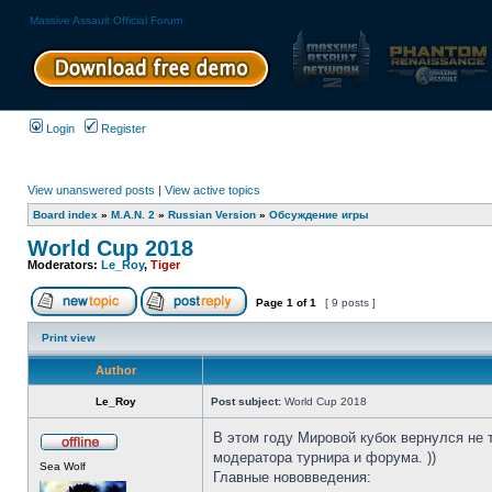
Massive Assault Official Forum
Login
Register
View unanswered posts
|
View active topics
Board index
»
M.A.N. 2
»
Russian Version
»
Обсуждение игры
World Cup 2018
Moderators:
Le_Roy
,
Tiger
Page
1
of
1
[ 9 posts ]
Print view
Author
Le_Roy
Post subject:
World Cup 2018
В этом году Мировой кубок вернулся не 
модератора турнира и форума. ))
Sea Wolf
Главные нововведения: