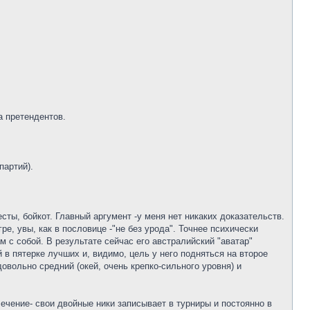
а претендентов.
партий).
ты, бойкот. Главный аргумент -у меня нет никаких доказательств.
ре, увы, как в пословице -"не без урода". Точнее психически
м с собой. В результате сейчас его австралийский "аватар"
 в пятерке лучших и, видимо, цель у него подняться на второе
довольно средний (окей, очень крепко-сильного уровня) и
ечение- свои двойные ники записывает в турниры и постоянно в