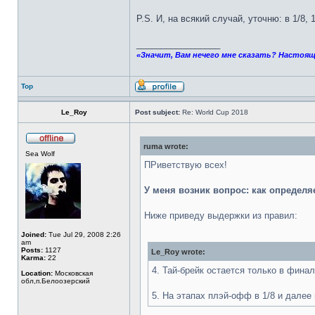
P.S. И, на всякий случай, уточню: в 1/8, 
_________________
«Значит, Вам нечего мне сказать? Настоящ
Top
Le_Roy
Post subject:
Re: World Cup 2018
ruma wrote:
Sea Wolf
ПРиветствую всех!
У меня возник вопрос: как определяет
Ниже приведу выдержки из правил:
Joined:
Tue Jul 29, 2008 2:26
am
Posts:
1127
Le_Roy wrote:
Karma:
22
4. Тай-брейк остается только в фина
Location:
Московская
обл,п.Белоозерский
5. На этапах плэй-офф в 1/8 и далее 