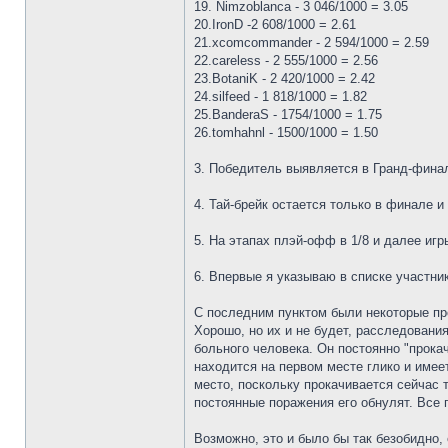
19. Nimzoblanca - 3 046/1000 = 3.05
20.IronD -2 608/1000 = 2.61
21.xcomcommander - 2 594/1000 = 2.59
22.careless - 2 555/1000 = 2.56
23.BotaniK - 2 420/1000 = 2.42
24.silfeed - 1 818/1000 = 1.82
25.BanderaS - 1754/1000 = 1.75
26.tomhahnl - 1500/1000 = 1.50
3. Победитель выявляется в Гранд-фина
4. Тай-брейк остается только в финале и
5. На этапах плэй-офф в 1/8 и далее игры
6. Впервые я указываю в списке участни
С последним пунктом были некоторые про
Хорошо, но их и не будет, расследования
больного человека. Он постоянно "прокач
находится на первом месте глико и имее
место, поскольку прокачивается сейчас т
постоянные поражения его обнулят. Все 
Возможно, это и было бы так безобидно,