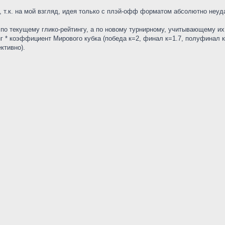
п, т.к. на мой взгляд, идея только с плэй-офф форматом абсолютно неуд
не по текущему глико-рейтингу, а по новому турнирному, учитывающему 
 * коэффициент Мирового кубка (победа к=2, финал к=1.7, полуфинал к=
ктивно).