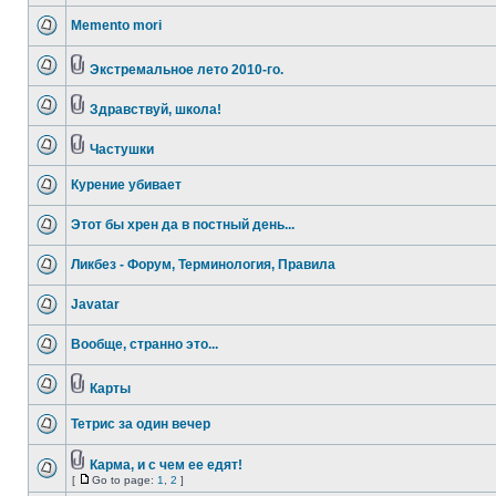
Memento mori
Экстремальное лето 2010-го.
Здравствуй, школа!
Частушки
Курение убивает
Этот бы хрен да в постный день...
Ликбез - Форум, Терминология, Правила
Javatar
Вообще, странно это...
Карты
Тетрис за один вечер
Карма, и с чем ее едят!
[
Go to page:
1
,
2
]