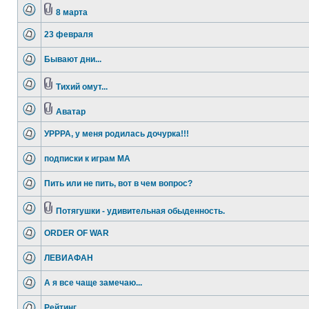
8 марта
23 февраля
Бывают дни...
Тихий омут...
Аватар
УРРРА, у меня родилась дочурка!!!
подписки к играм МА
Пить или не пить, вот в чем вопрос?
Потягушки - удивительная обыденность.
ORDER OF WAR
ЛЕВИАФАН
А я все чаще замечаю...
Рейтинг.