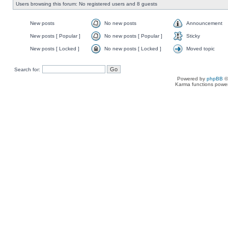
Users browsing this forum: No registered users and 8 guests
New posts
No new posts
Announcement
New posts [ Popular ]
No new posts [ Popular ]
Sticky
New posts [ Locked ]
No new posts [ Locked ]
Moved topic
Search for:
Powered by
phpBB
©
Karma functions pow