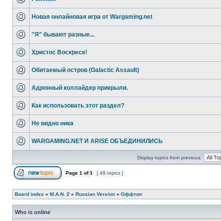
Новая онлайновая игра от Wargaming.net
"Я" бывают разные...
Христос Воскресе!
Обитаемый остров (Galactic Assault)
Адронный коллайдер прикрыли.
Как использовать этот раздел?
Не видно ника
WARGAMING.NET И ARISE ОБЪЕДИНИЛИСЬ
Display topics from previous:
Page
1
of
1
[ 48 topics ]
Board index
»
M.A.N. 2
»
Russian Version
»
Оффтоп
Who is online