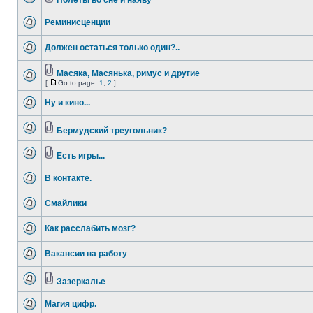
Полеты во сне и наяву
Реминисценции
Должен остаться только один?..
Масяка, Масянька, римус и другие
[
Go to page:
1
,
2
]
Ну и кино...
Бермудский треугольник?
Есть игры...
В контакте.
Смайлики
Как расслабить мозг?
Вакансии на работу
Зазеркалье
Магия цифр.