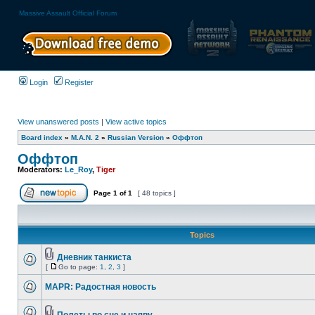
Massive Assault Official Forum
Login
Register
View unanswered posts
|
View active topics
Board index
»
M.A.N. 2
»
Russian Version
»
Оффтоп
Оффтоп
Moderators:
Le_Roy
,
Tiger
Page
1
of
1
[ 48 topics ]
Topics
Дневник танкиста
[
Go to page:
1
,
2
,
3
]
MAPR: Радостная новость