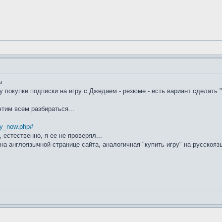
...
 покупки подписки на игру с Джедаем - резюме - есть вариант сделать "
этим всем разбираться...
uy_now.php#
, естественно, я ее не проверял...
 на англоязычной странице сайта, аналогичная "купить игру" на русскояз