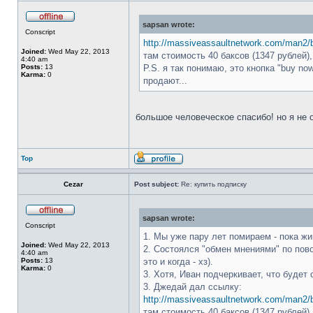
sapsan wrote:
Conscript
http://massiveassaultnetwork.com/man2
Joined:
Wed May 22, 2013
там стоимость 40 баксов (1347 рублей), 
4:40 am
Posts:
13
P.S. я так понимаю, это кнопка "buy no
Karma:
0
продают...
большое человеческое спасибо! но я не 
Top
Cezar
Post subject:
Re: купить подписку
sapsan wrote:
Conscript
1. Мы уже пару лет помираем - пока жи
Joined:
Wed May 22, 2013
2. Состоялся "обмен мнениями" по пово
4:40 am
Posts:
13
это и когда - хз).
Karma:
0
3. Хотя, Иван подчеркивает, что будет 
3. Джедай дал ссылку:
http://massiveassaultnetwork.com/man2
там стоимость 40 баксов (1347 рублей), 