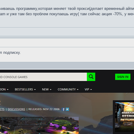
чиваешь программку,которая меняет твой прокси(делает временный айпи 
am и уже там без проблем покупаешь игру( там сейчас акция -70%, у ме
л подписку.