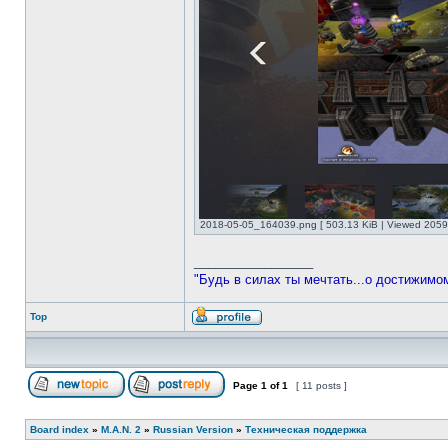
2018-05-05_164039.png [ 503.13 KiB | Viewed 20594
_________________
"Будь в силах ты мечтать...о достижимо
Top
Page
1
of
1
[ 11 posts ]
Board index
»
M.A.N. 2
»
Russian Version
»
Техническая поддержка