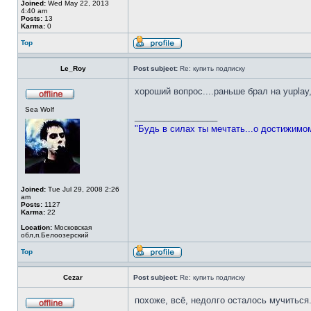
Joined:
Wed May 22, 2013
4:40 am
Posts:
13
Karma:
0
Top
Le_Roy
Post subject:
Re: купить подписку
хороший вопрос....раньше брал на yuplay
Sea Wolf
_________________
"Будь в силах ты мечтать...о достижимо
Joined:
Tue Jul 29, 2008 2:26
am
Posts:
1127
Karma:
22
Location:
Московская
обл,п.Белоозерский
Top
Cezar
Post subject:
Re: купить подписку
похоже, всё, недолго осталось мучиться.