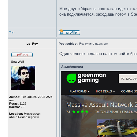
Мне друг с Украины подсказал идею: ска
она подключается, заходишь потом в Ste
Top
Le_Roy
Post subject:
Re: купить подписку
Один человек недавно на этом сайте бра
Sea Wolf
Attachments:
Joined:
Tue Jul 29, 2008 2:26
am
Posts:
1127
Karma:
22
Location:
Московская
обл,п.Белоозерский