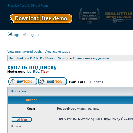
Massive Assault Official Forum
Login
Register
View unanswered posts
|
View active topics
Board index
»
M.A.N. 2
»
Russian Version
»
Техническая поддержка
купить подписку
Moderators:
Le_Roy
,
Tiger
Page
1
of
1
[ 11 posts ]
Print view
Author
Cezar
Post subject:
купить подписку
где сейчас можно купить подписку? ссылк
Conscript