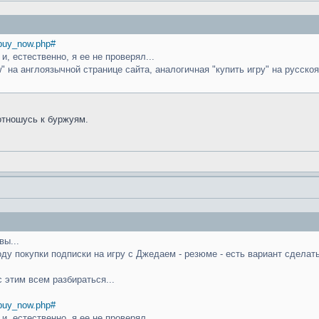
/buy_now.php#
и, естественно, я ее не проверял...
w" на англоязычной странице сайта, аналогичная "купить игру" на русскоя
отношусь к буржуям.
вы...
ду покупки подписки на игру с Джедаем - резюме - есть вариант сделать
с этим всем разбираться...
/buy_now.php#
и, естественно, я ее не проверял...