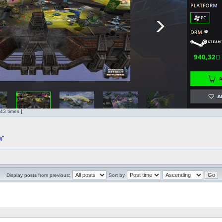
3 times ]
м"
Display posts from previous:
Sort by