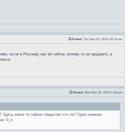
Posted:
Thu Sep 22, 2016 10:23 am
име, но не в России(у нас её сейчас почему то не продают), а
деньги.
Posted:
Wed Nov 30, 2016 1:16 pm
а? Здесь какое то тайное общество что ли? Одни новички
ми. 0_о