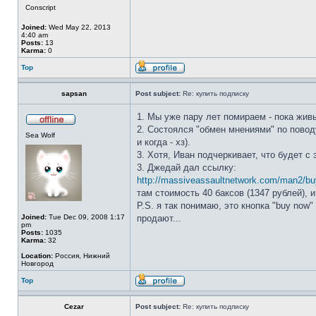
Conscript
Joined:
Wed May 22, 2013
4:40 am
Posts:
13
Karma:
0
Top
sapsan
Post subject:
Re: купить подписку
1. Мы уже пару лет помираем - пока живы
2. Состоялся "обмен мнениями" по поводу
Sea Wolf
и когда - хз).
3. Хотя, Иван подчеркивает, что будет с 
3. Джедай дал ссылку:
http://massiveassaultnetwork.com/man2/b
там стоимость 40 баксов (1347 рублей), и
P.S. я так понимаю, это кнопка "buy now"
Joined:
Tue Dec 09, 2008 1:17
продают...
pm
Posts:
1035
Karma:
32
Location:
Россия, Нижний
Новгород
Top
Cezar
Post subject:
Re: купить подписку