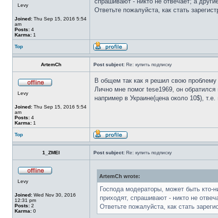
спрашивают - никто не отвечает; а други
Levy
Ответьте пожалуйста, как стать зарегис
Joined:
Thu Sep 15, 2016 5:54
am
Posts:
4
Karma:
1
Top
ArtemCh
Post subject:
Re: купить подписку
В общем так как я решил свою проблему
Лично мне помог tese1969, он обратился 
Levy
например в Украине(цена около 10$), т.е.
Joined:
Thu Sep 15, 2016 5:54
am
Posts:
4
Karma:
1
Top
1_ZMEI
Post subject:
Re: купить подписку
ArtemCh wrote:
Levy
Господа модераторы, может быть кто-ни
Joined:
Wed Nov 30, 2016
приходят, спрашивают - никто не отвеч
12:31 pm
Posts:
2
Ответьте пожалуйста, как стать зареги
Karma:
0