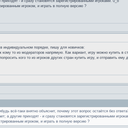
е приходят - и сразу становятся зарегистрированными игроками. 0_о
трированным игроком, и играть в полную версию ?
 в индивидуальном порядке, пишу для новичков:
к кому то из модераторов напрямую. Как вариант, игру можно купить в ст
 попросить кого то из игроков других стран купить игру, и отправить ему 
будь всё-таки внятно объяснит, почему этот вопрос остаётся без ответ
ает; а другие приходят - и сразу становятся зарегистрированными игрока
стрированным игроком, и играть в полную версию ?