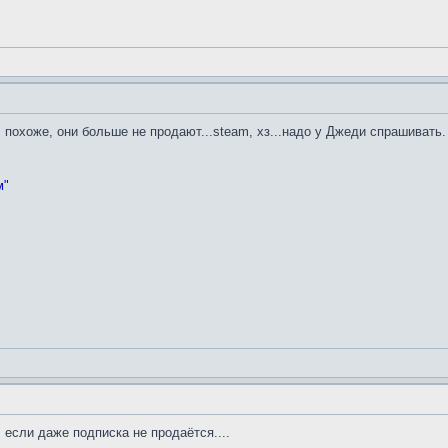
, похоже, они больше не продают...steam, хз...надо у Джеди спрашивать.
м"
 если даже подписка не продаётся....