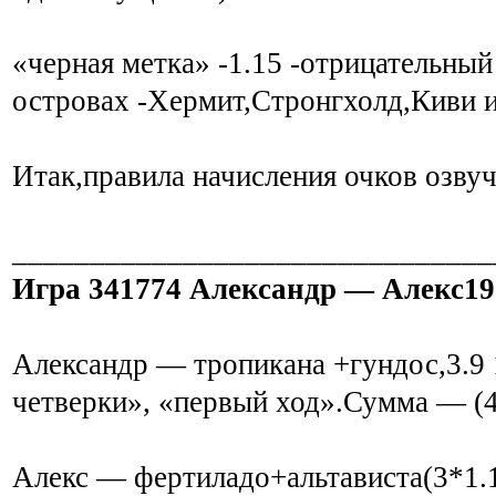
«черная метка» -1.15 -отрицательны
островах -Хермит,Стронгхолд,Киви 
Итак,правила начисления очков озву
_______________________________
Игра 341774 Александр — Алекс19
Александр — тропикана +гундос,3.9 
четверки», «первый ход».Сумма — (4
Алекс — фертиладо+альтависта(3*1.1