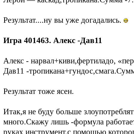
Результат....ну вы уже догадались.
Игра 401463. Алекс -Дав11
Алекс - нарвал+киви,фертиладо, «пер
Дав11 -тропикана+гундос,смага.Сум
Результат тоже ясен.
Итак,я не буду больше злоупотребля
много.Скажу лишь -формула работает
руках инструмент,с помощью которого