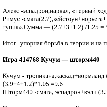
Алекс -эспадрон,нарвал, «первый хо
Римус -смага(2.7),кейстоун+норьега+
тупик».Сумма — (2.7+3+1.2) /1.25 = 
Итог -упорная борьба в теории и на 
Игра 414768 Кучум — шторм440
Кучум - тропикана,каскад+вормланд 
(3.9+4+1.2)*1.05 =9.6
Шторм440 -смага, эспадрон+вэли (3.3