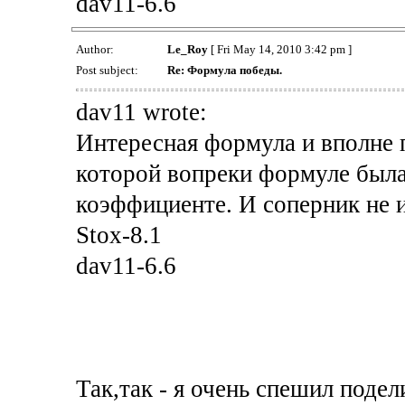
dav11-6.6
Author:
Le_Roy
[ Fri May 14, 2010 3:42 pm ]
Post subject:
Re: Формула победы.
dav11 wrote:
Интересная формула и вполне п
которой вопреки формуле была
коэффициенте. И соперник не и
Stox-8.1
dav11-6.6
Так,так - я очень спешил поде