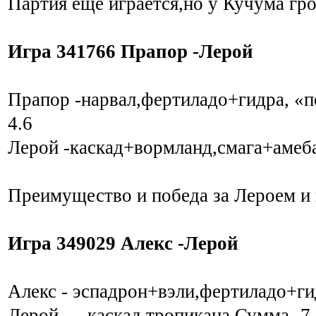
Партия еще играется,но у Кучума гр
Игра 341766 Прапор -Лерой
Прапор -нарвал,фертиладо+гидра, «п
4.6
Лерой -каскад+вормланд,смага+амеба
Преимущество и победа за Лероем и в
Игра 349029 Алекс -Лерой
Алекс - эспадрон+вэли,фертиладо+ги
Лерой — каскад,тропикана.Сумма -7.