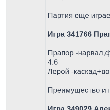
Партия еще играе
Игра 341766 Пра
Прапор -нарвал,ф
4.6
Лерой -каскад+во
Преимущество и п
Игра 349029 Але