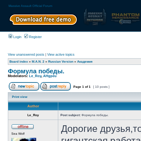
Massive Assault Official Forum
Login
Register
View unanswered posts
|
View active topics
Board index
»
M.A.N. 2
»
Russian Version
»
Академия
Формула победы.
Moderators:
Le_Roy
,
AHgpeu
Page
1
of
1
[ 10 posts ]
Print view
Author
Le_Roy
Post subject:
Формула победы.
Дорогие друзья,т
Sea Wolf
гигантская работ