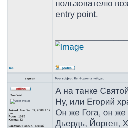
пользователю воз
entry point.
______________
Top
sapsan
Post subject:
Re: Формула победы.
А на танке Свято
Sea Wolf
Ну, или Егорий хр
Он же Гога, он же
Joined:
Tue Dec 09, 2008 1:17
pm
Posts:
1035
Karma:
32
Дьердь, Йорген, Х
Location:
Россия, Нижний