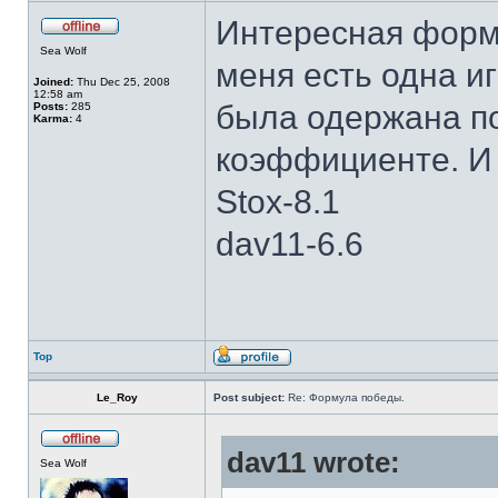
Интересная форму
Sea Wolf
меня есть одна и
Joined:
Thu Dec 25, 2008
12:58 am
была одержана п
Posts:
285
Karma:
4
коэффициенте. И 
Stox-8.1
dav11-6.6
Top
Le_Roy
Post subject:
Re: Формула победы.
dav11 wrote:
Sea Wolf