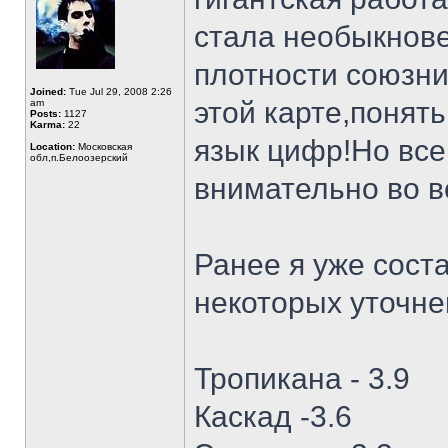
стала необыкнов
плотности союзни
Joined:
Tue Jul 29, 2008 2:26
этой карте,понять
am
Posts:
1127
Karma:
22
язык цифр!Но все
Location:
Московская
обл,п.Белоозерский
внимательно во в
Ранее я уже сост
некоторых уточне
Тропикана - 3.9
Каскад -3.6