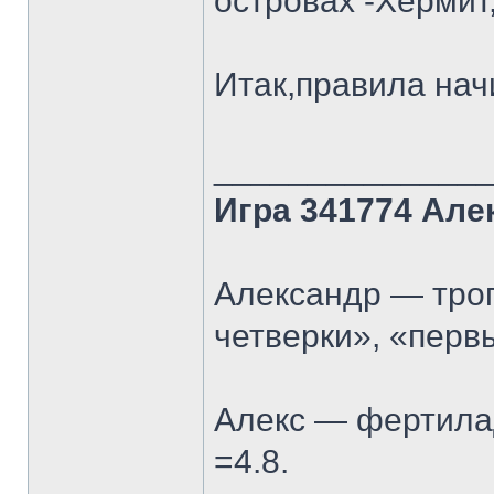
островах -Хермит
Итак,правила нач
______________
Игра 341774 Але
Александр — троп
четверки», «перв
Алекс — фертилад
=4.8.