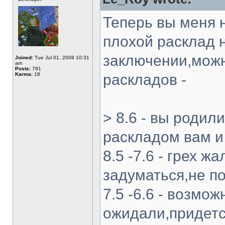
Теперь вы меня н
плохой расклад 
заключении,можн
Joined:
Tue Jul 01, 2008 10:31
am
Posts:
791
Karma:
18
раскладов -
> 8.6 - вы родил
раскладом вам и
8.5 -7.6 - грех 
задуматься,не 
7.5 -6.6 - возмож
ожидали,придется