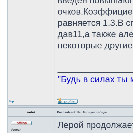
введен повышающ
очков.Коэффициен
равняется 1.3.В с
дав11,а также ал
некоторые другие
______________
"Будь в силах ты 
Top
zartak
Post subject:
Re: Формула победы.
Лерой продолжает
Veteran