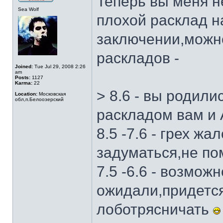
Теперь вы меня не
Sea Wolf
плохой расклад н
заключении,можн
раскладов -
Joined:
Tue Jul 29, 2008 2:26
am
Posts:
1127
Karma:
22
> 8.6 - вы родили
Location:
Московская
обл,п.Белоозерский
раскладом вам и
8.5 -7.6 - грех ж
задуматься,не п
7.5 -6.6 - возможн
ожидали,придется
лоботрясничать