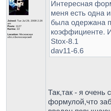
Интересная форм
меня есть одна и
была одержана 
Joined:
Tue Jul 29, 2008 2:26
am
Posts:
1127
Karma:
22
коэффициенте. И
Location:
Московская
обл,п.Белоозерский
Stox-8.1
dav11-6.6
Так,так - я очень
формулой,что заб