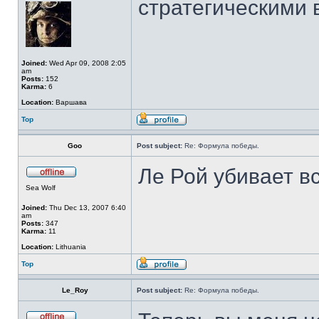
стратегическими 
Joined:
Wed Apr 09, 2008 2:05
am
Posts:
152
Karma:
6
Location:
Варшава
Top
Goo
Post subject:
Re: Формула победы.
Ле Рой убивает в
Sea Wolf
Joined:
Thu Dec 13, 2007 6:40
am
Posts:
347
Karma:
11
Location:
Lithuania
Top
Le_Roy
Post subject:
Re: Формула победы.