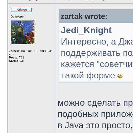
zartak wrote:
Developer
Jedi_Knight
Интересно, а Дж
поддерживать п
Joined:
Tue Jul 01, 2008 10:31
am
Posts:
791
Karma:
18
кажется "советч
такой форме
можно сделать пр
подобных приложе
в Java это просто