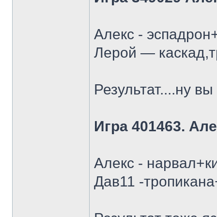
Алекс - эспадрон
Лерой — каскад,т
Результат....ну в
Игра 401463. Але
Алекс - нарвал+к
Дав11 -тропикана