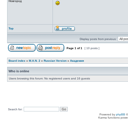
Новгород
Top
Display posts from previous:
Page
1
of
1
[ 10 posts ]
Board index
»
M.A.N. 2
»
Russian Version
»
Академия
Who is online
Users browsing this forum: No registered users and 16 guests
Search for:
Powered by
phpBB
©
Karma functions pow