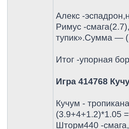
Алекс -эспадрон,
Римус -смага(2.7)
тупик».Сумма — (2
Итог -упорная бор
Игра 414768 Куч
Кучум - тропикан
(3.9+4+1.2)*1.05 =
Шторм440 -смага, 