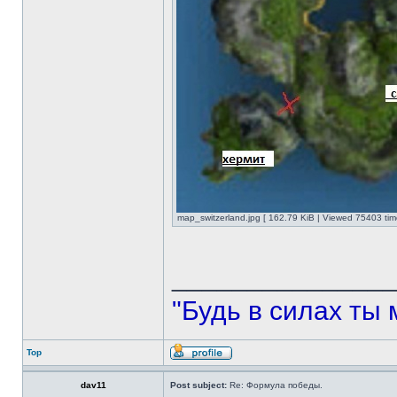
map_switzerland.jpg [ 162.79 KiB | Viewed 75403 tim
______________
"Будь в силах ты 
Top
dav11
Post subject:
Re: Формула победы.