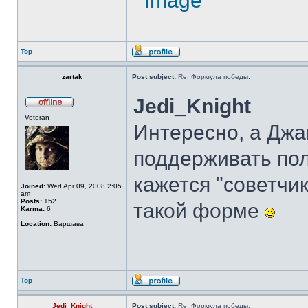
Top
zartak
Post subject:
Re: Формула победы.
Jedi_Knight
Veteran
Интересно, а Джа
поддерживать по
кажется "советчи
Joined:
Wed Apr 09, 2008 2:05
am
Posts:
152
такой форме
Karma:
6
Location:
Варшава
Top
Jedi_Knight
Post subject:
Re: Формула победы.