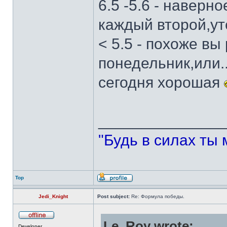
6.5 -5.6 - наверн
каждый второй,ут
< 5.5 - похоже вы
понедельник,или.
сегодня хорошая
______________
"Будь в силах ты 
Top
Jedi_Knight
Post subject:
Re: Формула победы.
Le_Roy wrote:
Developer