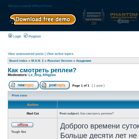
Massive Assault Official Forum
Login
Register
View unanswered posts
|
View active topics
Board index
»
M.A.N. 2
»
Russian Version
»
Академия
Как смотреть реплеи?
Moderators:
Le_Roy
,
AHgpeu
Page
1
of
1
[ 1 post ]
Print view
Author
Mad Cat
Post subject:
Как смотреть реплеи?
Доброго времени суток
Tough Nut
Больше десяти лет не 