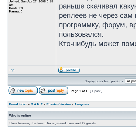
Joined:
Sun Apr 27, 2008 6:18
раньше скачивал каку
am
Posts:
39
Karma:
0
реплеев не через сам 
программку, форум, вр
пользовался.
Кто-нибудь может пом
Top
Display posts from previous:
Page
1
of
1
[ 1 post ]
Board index
»
M.A.N. 2
»
Russian Version
»
Академия
Who is online
Users browsing this forum: No registered users and 19 guests