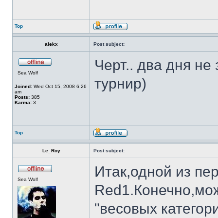
Top
alekx
Post subject:
Черт.. два дня не
Sea Wolf
турнир)
Joined:
Wed Oct 15, 2008 6:26
am
Posts:
385
Karma:
3
Top
Le_Roy
Post subject:
Итак,одной из пе
Sea Wolf
Red1.Конечно,мож
"весовых категор