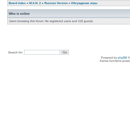
Board index
»
M.A.N. 2
»
Russian Version
»
Обсуждение игры
Who is online
Users browsing this forum: No registered users and 118 guests
Search for:
Powered by
phpBB
©
Karma functions pow