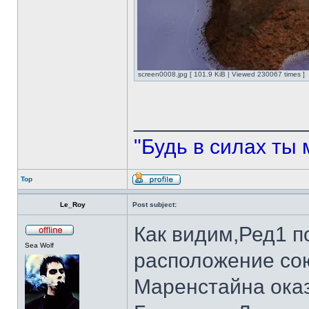
screen0008.jpg [ 101.9 KiB | Viewed 230067 times ]
______________
"Будь в силах ты 
Top
Le_Roy
Post subject:
Как видим,Ред1 п
Sea Wolf
расположение сою
Маренстайна ока