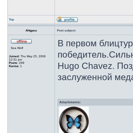
Top
AHgpeu
Post subject:
В первом блицту
Sea Wolf
победитель.Сильн
Joined:
Thu May 25, 2006
12:31 pm
Hugo Chavez. Поз
Posts:
269
Karma:
1
заслуженной мед
Attachments: