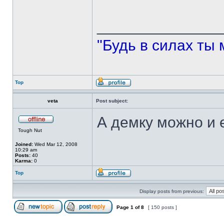
______________
"Будь в силах ты 
Top
veta
Post subject:
А демку можно и
Tough Nut
Joined:
Wed Mar 12, 2008
10:29 am
Posts:
40
Karma:
0
Top
Display posts from previous:
Page
1
of
8
[ 150 posts ]