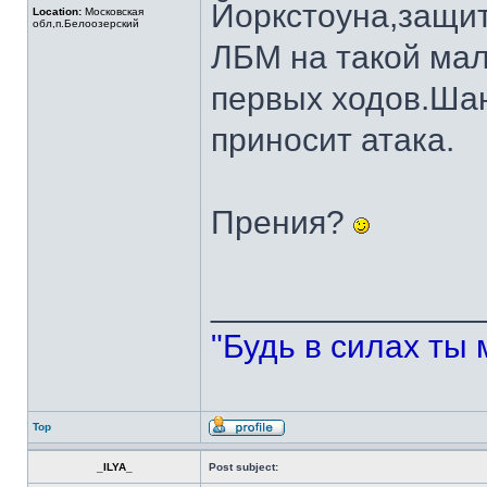
Йоркстоуна,защи
Location:
Московская
обл,п.Белоозерский
ЛБМ на такой мал
первых ходов.Ша
приносит атака.
Прения?
______________
"Будь в силах ты 
Top
_ILYA_
Post subject: