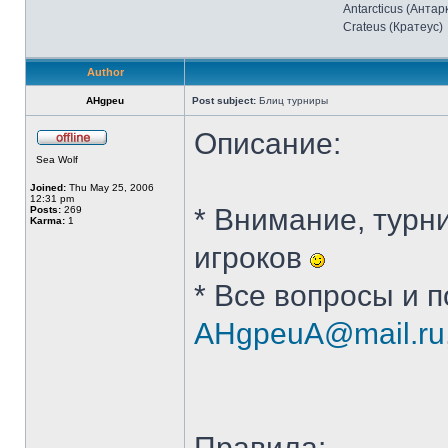
Antarcticus (Антар
Crateus (Кратеус)
Author
AHgpeu
Post subject:
Блиц турниры
Описание:
Sea Wolf
Joined:
Thu May 25, 2006
12:31 pm
* Внимание, турн
Posts:
269
Karma:
1
игроков
* Все вопросы и 
AHgpeuA@mail.ru
Правила: