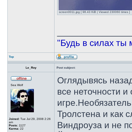
screen0011.jpg [ 98.43 KiB | Viewed 230060 times ]
______________
"Будь в силах ты 
Top
Le_Roy
Post subject:
Оглядывясь назад
Sea Wolf
все неточности и
игре.Необязатель
Тролстена и как 
Joined:
Tue Jul 29, 2008 2:26
Виндроуза и не 
am
Posts:
1127
Karma:
22