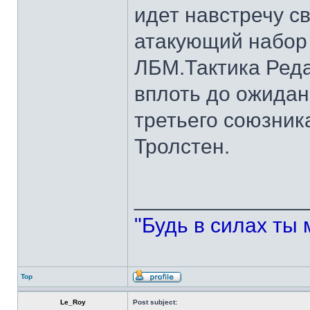
идет навстречу с
атакующий набор 
ЛБМ.Тактика Ред
вплоть до ожидан
третьего союзник
Тролстен.
______________
"Будь в силах ты 
Top
Le_Roy
Post subject: