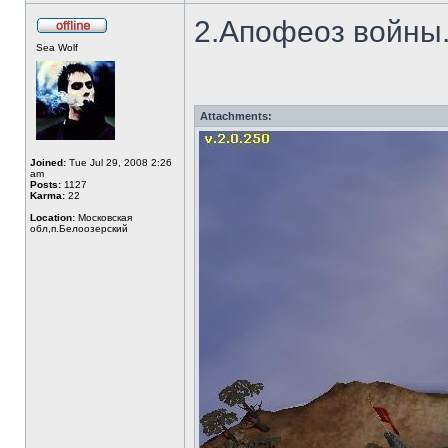
2.Апофеоз войны
Sea Wolf
Attachments:
Joined:
Tue Jul 29, 2008 2:26
am
Posts:
1127
Karma:
22
Location:
Московская
обл,п.Белоозерский