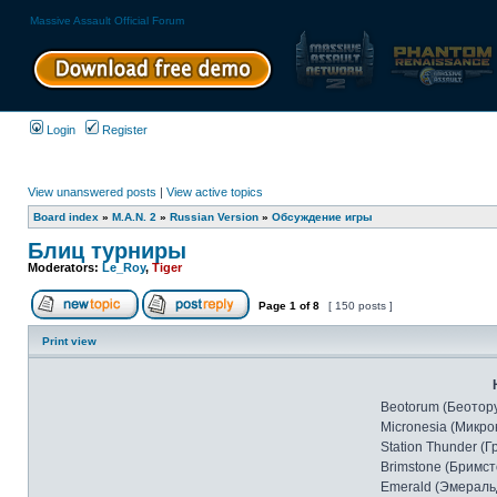
Massive Assault Official Forum
Login
Register
View unanswered posts
|
View active topics
Board index
»
M.A.N. 2
»
Russian Version
»
Обсуждение игры
Блиц турниры
Moderators:
Le_Roy
,
Tiger
Page
1
of
8
[ 150 posts ]
Print view
Beotorum (Беотор
Micronesia (Микро
Station Thunder (Г
Brimstone (Бримст
Emerald (Эмераль