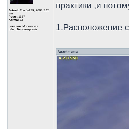
практики ,и пото
Joined:
Tue Jul 29, 2008 2:26
am
Posts:
1127
Karma:
22
1.Расположение с
Location:
Московская
обл,п.Белоозерский
Attachments: