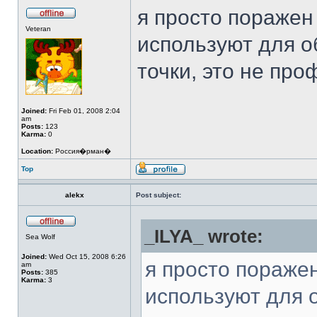
я просто поражен
Veteran
используют для о
точки, это не пр
Joined:
Fri Feb 01, 2008 2:04
am
Posts:
123
Karma:
0
Location:
Россия�рман�
Top
alekx
Post subject:
_ILYA_ wrote:
Sea Wolf
Joined:
Wed Oct 15, 2008 6:26
я просто пораже
am
Posts:
385
Karma:
3
используют для 