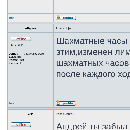
Top
AHgpeu
Post subject:
Шахматные часы 
Sea Wolf
этим,изменен лим
Joined:
Thu May 25, 2006
12:31 pm
шахматных часов 
Posts:
269
Karma:
1
после каждого хо
Top
veta
Post subject:
Андрей ты забыл 