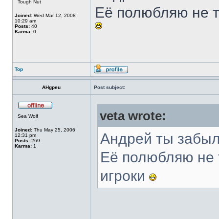
Tough Nut
Её полюбляю не т
Joined:
Wed Mar 12, 2008
10:29 am
Posts:
40
Karma:
0
Top
AHgpeu
Post subject:
veta wrote:
Sea Wolf
Joined:
Thu May 25, 2006
Андрей ты забыл 
12:31 pm
Posts:
269
Karma:
1
Её полюбляю не т
игроки