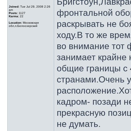
Бригстоун,Лавкр
Joined:
Tue Jul 29, 2008 2:26
фронтальной обо
am
Posts:
1127
Karma:
22
раскрывать не б
Location:
Московская
обл,п.Белоозерский
ходу.В то же вре
во внимание тот 
занимает крайне
общие границы с 
странами.Очень у
расположение.Хот
кадром- позади н
прекрасную позиц
не думать.