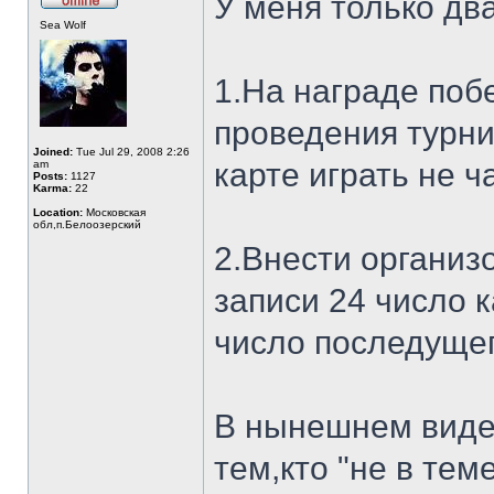
У меня только дв
Sea Wolf
1.На награде поб
проведения турни
Joined:
Tue Jul 29, 2008 2:26
карте играть не ч
am
Posts:
1127
Karma:
22
Location:
Московская
обл,п.Белоозерский
2.Внести организ
записи 24 число 
число последущег
В нынешнем виде
тем,кто "не в теме