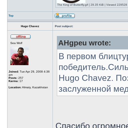
The King of Butterfly.gif [ 29.35 KiB | Viewed 229528 
Top
Hugo Chavez
Post subject:
AHgpeu wrote:
Sea Wolf
В первом блицту
победитель.Силь
Joined:
Tue Apr 29, 2008 4:36
am
Hugo Chavez. По
Posts:
257
Karma:
17
заслуженной ме
Location:
Almaty, Kazakhstan
Спасибо огромно