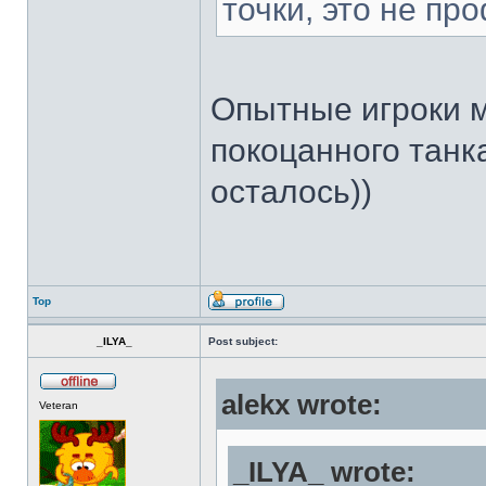
точки, это не п
Опытные игроки м
покоцанного танк
осталось))
Top
_ILYA_
Post subject:
alekx wrote:
Veteran
_ILYA_ wrote: