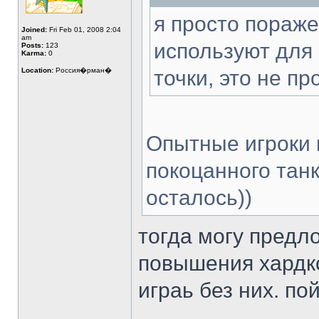
я просто пораже
Joined:
Fri Feb 01, 2008 2:04
am
используют для
Posts:
123
Karma:
0
Location:
Россия�рман�
точки, это не п
Опытные игроки 
покоцанного тан
осталось))
тогда могу предл
повышения хардк
играь без них. п