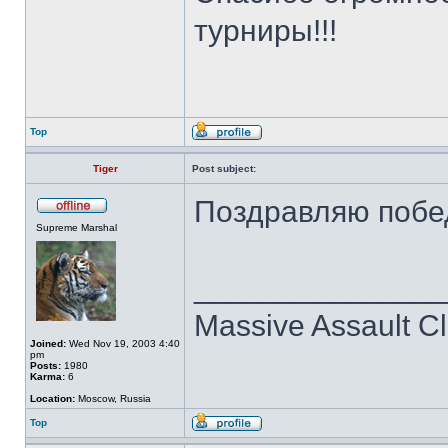
турниры!!!
Top
Tiger
Post subject:
Поздравляю побед
Supreme Marshal
______________
Massive Assault Cl
Joined:
Wed Nov 19, 2003 4:40
pm
Posts:
1980
Karma:
6
Location:
Moscow, Russia
Top