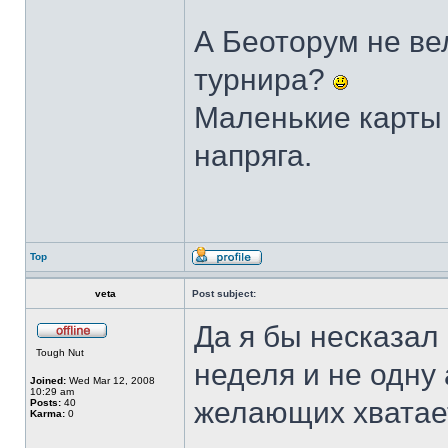
А Беоторум не ве
турнира?
Маленькие карты 
напряга.
Top
veta
Post subject:
Да я бы несказал
Tough Nut
неделя и не одну
Joined:
Wed Mar 12, 2008
10:29 am
желающих хватае
Posts:
40
Karma:
0